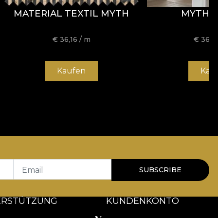
MATERIAL TEXTIL MYTH
MYTH 
€
36,16
/ m
€
36,1
Kaufen
Kau
Email
SUBSCRIBE
ERSTÜTZUNG
KUNDENKONTO