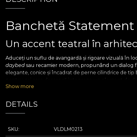
Banchetă Statement 
Un accent teatral în arhitec
Aduceți un suflu de avangardă și rigoare vizuală în 
daybed
sau recamier modern, propunând un dialog fasc
elegante, conice și încadrat de perne cilindrice de ti
pentru cei care doresc să integreze un element de dram
Show more
Imprimeu geometric contras
DETAILS
Numele "Domino" este o reflexie directă a tapițeriei
alb-negru
(tip arlechin), care atrage instantaneu privi
tapițate în
dungi paralele
, adăugând un nivel suplime
SKU
VLDLM0213
culoare și calitatea superioară a stofei transformă ac