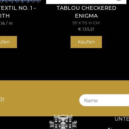
XTIL NO. 1 -
TABLOU CHECKERED
ITH
ENIGMA
55 X 70 H CM
,16
/ m
€
133,21
ufen
Kaufen
R!
Name
UNT