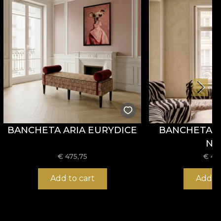
BANCHETA ARIA EURYDICE
BANCHETA A
NO
€
475,75
€
47
Add to cart
Add to