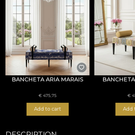
BANCHETA ARIA MARAIS
BANCHETA 
€
475,75
€
4
Add to cart
Add 
DESCRIPTION