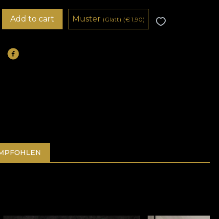
Add to cart
Muster
(Glatt)
(
€
1,90)
EMPFOHLEN