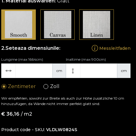
Material auswählen:
Glatt
Seteaza dimensiunile:
Messleitfaden
Lungime (max 1664cm)
Inaltime (max 900cm)
cm
cm
Zentimeter
Zoll
Wir empfehlen, sowohl zur Breite als auch zur Höhe zusätzliche 10 cm
hinzuzufügen, da Wände nicht immer perfekt glatt sind.
€
36,16
/ m2
Product code - SKU
VLDLW0824S