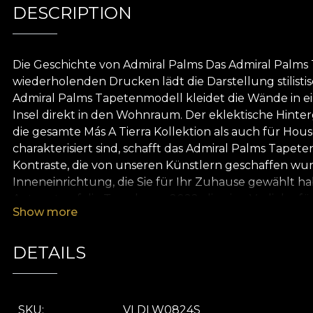
DESCRIPTION
Die Geschichte von Admiral Palms Das Admiral Palms 
wiederholenden Drucken lädt die Darstellung stilist
Admiral Palms Tapetenmodell kleidet die Wände in ei
Insel direkt in den Wohnraum. Der eklektische Hint
die gesamte Más A Tierra Kollektion als auch für Hous
charakterisiert sind, schafft das Admiral Palms Tap
Kontraste, die von unseren Künstlern geschaffen wurd
Inneneinrichtung, die Sie für Ihr Zuhause gewählt habe
Antwort auf die Trends von 2022, die eine Vorliebe 
Show more
Dekoration von Räumen mit unterschiedlichen Funktio
neuen Kollektion verwandeln jeden Raum in eine para
gewinnen spektakuläre neue Dimensionen, so dass jed
DETAILS
Natur, direkt aus dem Herzen des urbanen Dschungel
biologisch abbaubaren Materialien. Daher verwenden w
Vliesmaterial.
SKU
VLDLW0824S