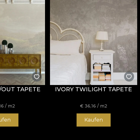
/OUT TAPETE
IVORY TWILIGHT TAPETE
16
/ m2
€
36,16
/ m2
ufen
Kaufen