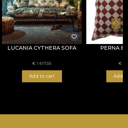
LUCANIA CYTHERA SOFA
PERNA EL
€ 1 617,55
€
49
Add to cart
Add to