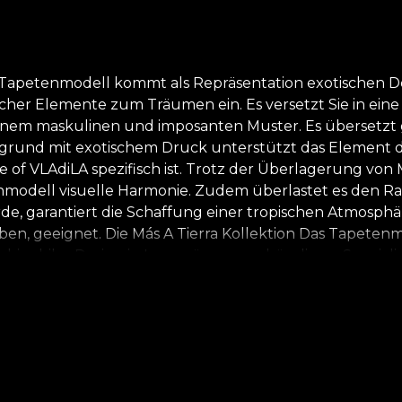
Tapetenmodell kommt als Repräsentation exotischen Des
ischer Elemente zum Träumen ein. Es versetzt Sie in ei
nem maskulinen und imposanten Muster. Es übersetzt gr
ergrund mit exotischem Druck unterstützt das Element 
e of VLAdiLA spezifisch ist. Trotz der Überlagerung von 
etenmodell visuelle Harmonie. Zudem überlastet es den R
e, garantiert die Schaffung einer tropischen Atmosphär
n, geeignet. Die Más A Tierra Kollektion Das Tapetenmodel
für biophiles Design in Innenräumen ankündigen. Spezia
nen, wie Wohnungen, Einkaufszentren, Restaurants oder
diesische Insel, einen Ort, um sowohl die innere als a
er Moment, den Sie zu Hause verbringen, zu einem Ausbr
s. *Aus Liebe und Respekt zur Natur bestehen all unse
ir in unserem Produktionsprozess eine Vlies-Basis, ein 