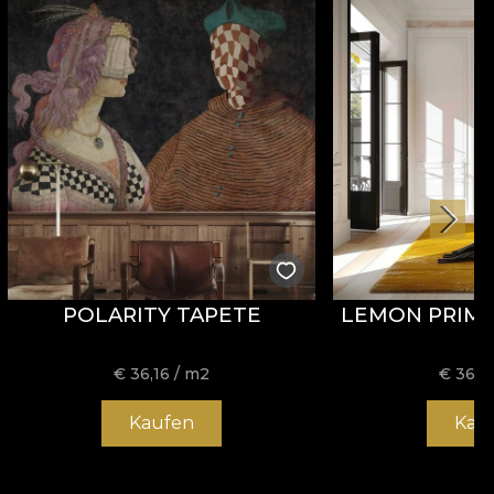
POLARITY TAPETE
LEMON PRIMR
€
36,16
/ m2
€
36,1
Kaufen
Kau