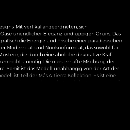
igns. Mit vertikal angeordneten, sich
ne Oase unendlicher Eleganz und üppigen Grüns. Das
afisch die Energie und Frische einer paradiesischen
der Modernität und Nonkonformität, das sowohl für
Mustern, die durch eine ähnliche dekorative Kraft
aum nicht unnötig. Die meisterhafte Mischung der
e. Somit ist das Modell unabhängig von der Art der
l ist Teil der Más A Tierra Kollektion. Es ist eine
listen werden zunehmend pflanzliche Elemente in die
 Hotels, integrieren. {{VLAdiLA}} Tapeten aus der
uch die äußere Schönheit zu betrachten. Wände
uch für sich wird, zu einer Therapiesitzung in der
re Tapeten aus natürlichen, ökologischen und
extrem langlebiges und leicht zu installierendes