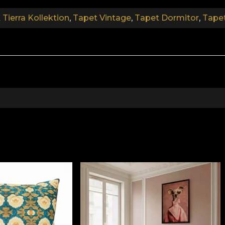
Tierra Kollektion
,
Tapet Vintage
,
Tapet Dormitor
,
Tapet