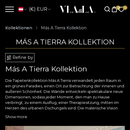
(€) EUR
Kollektionen
Más A Tierra Kollektion
MÁS A TIERRA KOLLEKTION
Refine by
Más A Tierra Kollektion
Die Tapetenkollektion Más A Tierra verwandelt jeden Raum in
ein grünes Paradies, einen Ort zur Betrachtung der inneren und
äußeren Schönheit. Die Wände entwickeln spektakuläre neue
Dimensionen, sodass jeder Moment, den man zu Hause
verbringt, zu einem Ausflug, einer Therapiesitzung, mitten im
Herzen des urbanen Dschungels wird. Die malerische Vision
der exotischen Pflanzen versetzt Sie in die Mitte einer
Show more
paradiesischen Oase, wo die frische und duftende Luft all Ihre
Sinne weckt. Schließen Sie die Augen und spüren Sie, wie Ihre