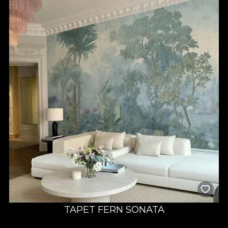
Füße von jedem Sandkorn willkommen geheißen werden,
dann gehen Sie in Richtung des tropischen Dschungels, wo der
feuchte Boden Ihren erhitzten Körper kühlt. Lassen Sie sich
führen, unter gewundenen Ranken und blumenbeladenen
Ästen zu Ihrem Heiligtum, einem Ort der Sicherheit und
völligen Entspannung. Hier sind Sie frei, sich selbst zu
entdecken, auf inneren Pfaden zu wandeln und Ihr wahres
Wesen zu entdecken. Hier werden Sie dem begegnen, wer Sie
wirklich sind.
Die Más A Tierra Tapetenkollektion ist eine Antwort auf die
Trends von 2022, die eine Vorliebe für biophiles Design
ankündigen. Dekorateure werden zunehmend
Pflanzenelemente in Innenräumen verwenden, die
verschiedenen Funktionen dienen, wie Wohnungen,
Einkaufszentren, Restaurants oder Hotels. Spezialisten werden
Tapeten, Textilien, Möbelstücke oder Dekorationen wählen, die
die perfekte Symbiose zwischen Raum und Natur schaffen
sollen. Diese Präferenz wird auch durch die steigende Anzahl
von Online-Pflanzengemeinschaften unterstützt. Diese
virtuellen Räume erstellen pflanzenbezogene Inhalte, wie
Pflegetipps für Pflanzen und Ideen, wie man seinen eigenen
TAPET FERN SONATA
Indoor-Dschungel anbaut.