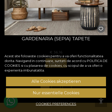
GARDENARIA (SEPIA) TAPETE
€
36,16
Acest site foloseste cookies pentru a va oferi functionalitatea
dorita. Navigand in continuare, sunteti de acord cu
POLITICA DE
Kaufen
COOKIES
si cu plasarea de cookies, cu scopul de a va oferi o
experienta imbunatatita.
Alle Cookies akzeptieren
1
2
3
Nur essentielle Cookies
COOKIES PREFERENCES