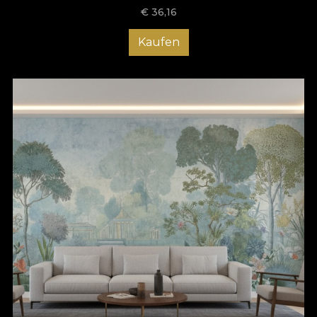
Die dekorative Kraft von üppigem und luxuriösem Laub, zarten
€
36,16
Blütenblättern und hohen Ästen ist seit Jahrhunderten wohl
bekannt und geschätzt. Obwohl sie anfangs hauptsächlich für
Kaufen
Außenbereiche wie Gärten, Veranden oder Terrassen
verwendet wurden, hat die Urbanisierung zur Einführung
dekorativer Pflanzen in Innenräume geführt, damit die
Menschen ihre Schönheit und Vorteile das ganze Jahr über
genießen können. Häuser, Restaurants, Einkaufszentren und
Hotels werden langsam zu lebenden Organismen, zu
Umgebungen, die mit der rhythmischen und dynamischen
Energie gefüllt sind, die die Farbe Grün ausstrahlt.
Die Präferenz für biophiles Design in den diesjährigen Trends ist
auch eine natürliche Folge der jüngsten Zeit der
Selbstisolation. Von zu Hause aus zu arbeiten, das Fehlen von
direktem zwischenmenschlichem Kontakt und lange
Zeiträume, die in Innenräumen verbracht wurden, verstärkten
das Bedürfnis nach Verbindung mit unendlichen grünen
Räumen. Gefangen im urbanen Dschungel waren die
Menschen nie weiter von der Natur entfernt. Aber in einer
scheinbar schlechten Situation gibt es immer etwas Gutes. Mit
weniger sozialen Ablenkungen, allein, im Haus ihrer eigenen
Intimität tauchten immer mehr Menschen tief in die Bereiche
ihrer inneren Welt ein. Sie verwandelten ihre Häuser in sichere