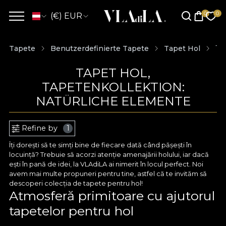
(€) EUR
Tapete
Benutzerdefinierte Tapete
Tapet Hol
Ta
TAPET HOL,
TAPETENKOLLEKTION:
NATÜRLICHE ELEMENTE
Refine by
1
Îți dorești să te simți bine de fiecare dată când pășești în
locuință? Trebuie să acorzi atenție amenajării holului, iar dacă
ești în pană de idei, la VLAdiLA ai nimerit în locul perfect. Noi
avem mai multe propuneri pentru tine, astfel că te invităm să
descoperi colecția de tapete pentru hol!
Atmosferă primitoare cu ajutorul
tapetelor pentru hol