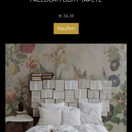
€
36,18
Kaufen