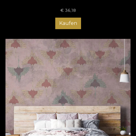
€
36,18
Kaufen