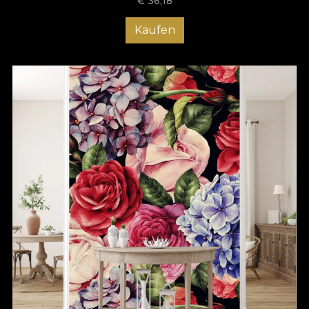
€
36,18
Kaufen