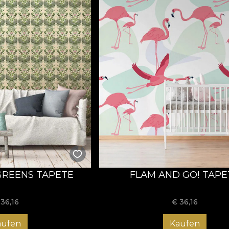
REENS TAPETE
FLAM AND GO! TAPE
€
36,16
€
36,16
aufen
Kaufen