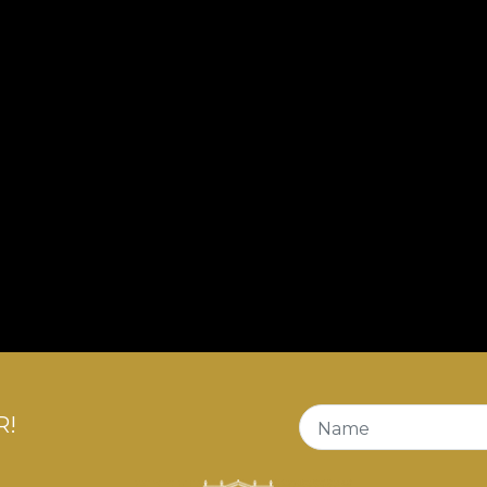
R!
Name