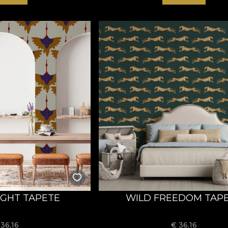
IGHT TAPETE
WILD FREEDOM TAP
€
36,16
€
36,16