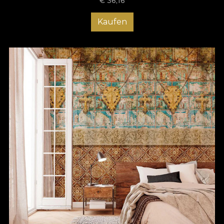
€
36,16
Kaufen