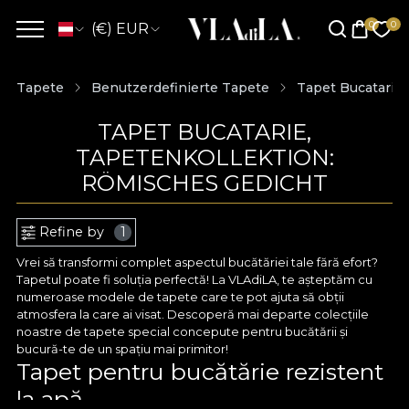
(€) EUR
Tapete
Benutzerdefinierte Tapete
Tapet Bucatarie
TAPET BUCATARIE,
TAPETENKOLLEKTION:
RÖMISCHES GEDICHT
Refine by
1
Vrei să transformi complet aspectul bucătăriei tale fără efort?
Tapetul poate fi soluția perfectă! La VLAdiLA, te așteptăm cu
numeroase modele de tapete care te pot ajuta să obții
atmosfera la care ai visat. Descoperă mai departe colecțiile
noastre de tapete special concepute pentru bucătării și
bucură-te de un spațiu mai primitor!
Tapet pentru bucătărie rezistent
la apă