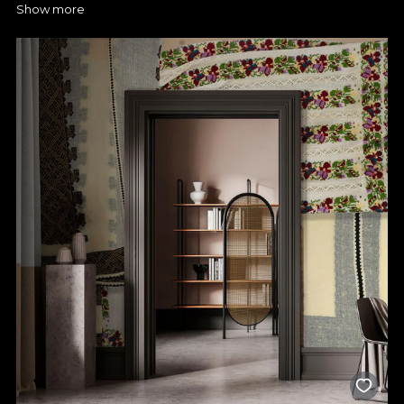
Show more
Pentru o zonă atât de intens folosită precum bucătăria, ai
nevoie de materiale rezistente și ușor de întreținut. Tapetele
noastre rezistente la apă îți oferă exact aceste avantaje,
deoarece sunt special create pentru a face față umezelii și
temperaturilor ridicate. Suprafețele se curăță rapid și nu rețin
pete, astfel încât poți să te bucuri de o bucătărie impecabilă
pentru mai mult timp. Pe site-ul nostru găsești modele care au
texturi cu adevărat inovatoare, care îmbină funcționalitatea cu
un design modern și plin de farmec și care pot înveseli orice
bucătărie.
Stilul tău poate fi expus pe
tapetul din bucătărie
Cu tapetul de perete potrivit de la VLAdiLA transformi pereții în
opere de artă. Alege motive geometrice, florale sau abstracte,
în funcție de preferințe și combină-le cu mobilierul și
electrocasnicele, pentru a crea un vibe cu adevărat special. Ai
șansa de a-ți pune creativitatea în practică și de a da naștere
unor spații în care vei dori să îți petreci tot timpul. De
asemenea, tapetul pentru bucătărie se aplică cu ușurință, fiind
foarte simplu să schimbi total atmosfera din această încăpere.
Te vei asigura că aspectul final este exact așa cum ți-l dorești,