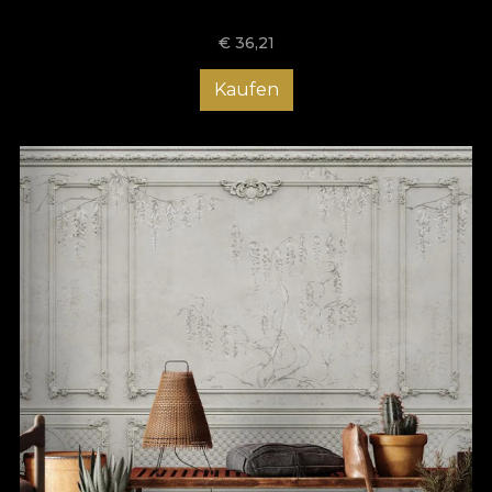
€
36,21
Kaufen