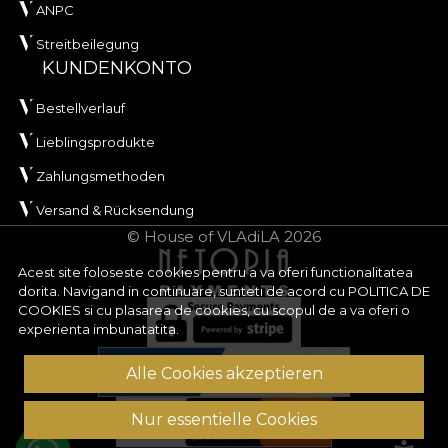
ANPC
Streitbeilegung
KUNDENKONTO
Bestellverlauf
Lieblingsprodukte
Zahlungsmethoden
Versand & Rücksendung
© House of VLAdiLA 2026
Acest site foloseste cookies pentru a va oferi functionalitatea
dorita. Navigand in continuare, sunteti de acord cu
POLITICA DE
COOKIES
si cu plasarea de cookies, cu scopul de a va oferi o
experienta imbunatatita.
Alle Cookies akzeptieren
Nur essentielle Cookies