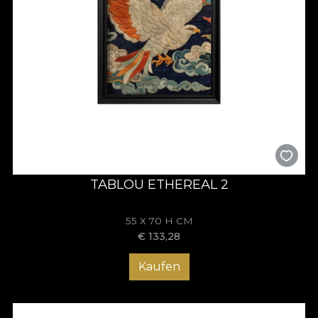
TABLOU ETHEREAL 2
55 X 70 H CM
€
133,28
Kaufen