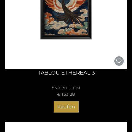
TABLOU ETHEREAL 3
55 X 70 H CM
€
133,28
Kaufen