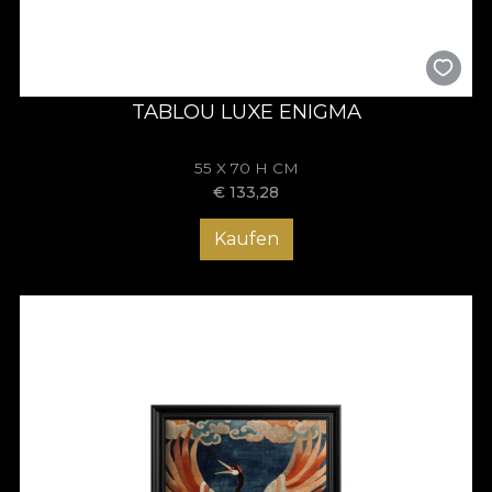
TABLOU LUXE ENIGMA
55 X 70 H CM
€
133,28
Kaufen