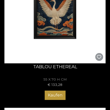
TABLOU ETHEREAL
55 X 70 H CM
€
133,28
Kaufen