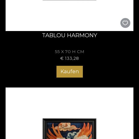
TABLOU HARMONY
55 X 70 H CM
€
133,28
Kaufen