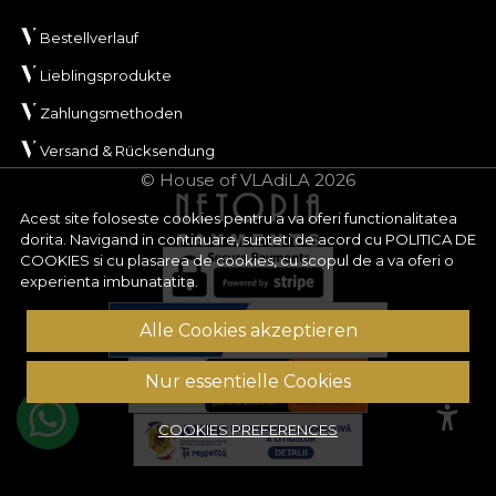
Bestellverlauf
Lieblingsprodukte
Zahlungsmethoden
Versand & Rücksendung
© House of VLAdiLA 2026
Acest site foloseste cookies pentru a va oferi functionalitatea
dorita. Navigand in continuare, sunteti de acord cu
POLITICA DE
COOKIES
si cu plasarea de cookies, cu scopul de a va oferi o
experienta imbunatatita.
Alle Cookies akzeptieren
Nur essentielle Cookies
COOKIES PREFERENCES