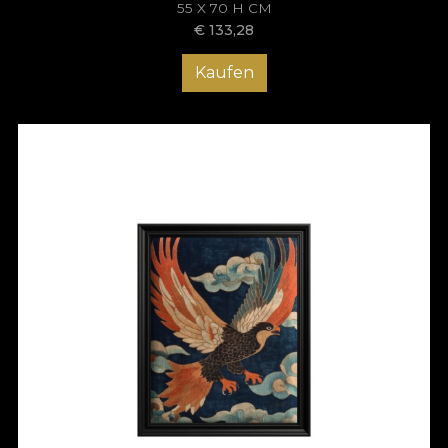
55 X 70 H CM
€
133,28
Kaufen