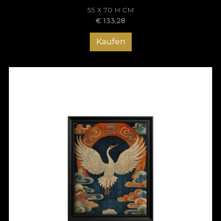
55 X 70 H CM
€
133,28
Kaufen