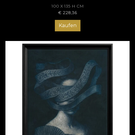
100 X 135 H CM
€
228,36
Kaufen