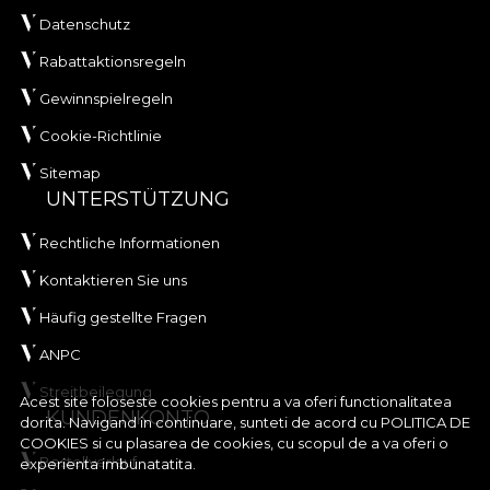
Datenschutz
Rabattaktionsregeln
Gewinnspielregeln
Cookie-Richtlinie
Sitemap
UNTERSTÜTZUNG
Rechtliche Informationen
Kontaktieren Sie uns
Häufig gestellte Fragen
ANPC
Streitbeilegung
Acest site foloseste cookies pentru a va oferi functionalitatea
KUNDENKONTO
dorita. Navigand in continuare, sunteti de acord cu
POLITICA DE
COOKIES
si cu plasarea de cookies, cu scopul de a va oferi o
Bestellverlauf
experienta imbunatatita.