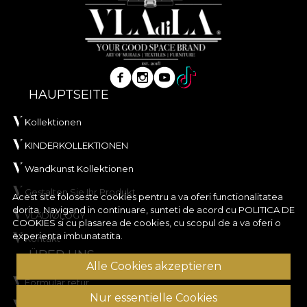
HAUPTSEITE
Kollektionen
KINDERKOLLEKTIONEN
Wandkunst Kollektionen
Gestalten Sie Ihr Produkt
Acest site foloseste cookies pentru a va oferi functionalitatea
dorita. Navigand in continuare, sunteti de acord cu
POLITICA DE
VLADIØLOGY
COOKIES
si cu plasarea de cookies, cu scopul de a va oferi o
experienta imbunatatita.
Kontakt
ÜBER UNS
Alle Cookies akzeptieren
Formular retur
Nur essentielle Cookies
Allgemeine Geschäftsbedingungen