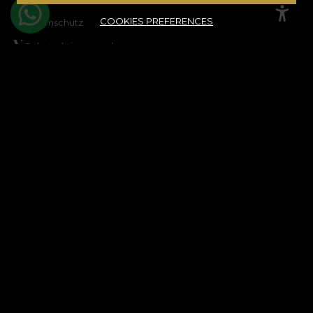
COOKIES PREFERENCES
Datenschutz
Rabattaktionsregeln
Gewinnspielregeln
Cookie-Richtlinie
Sitemap
UNTERSTÜTZUNG
Rechtliche Informationen
Kontaktieren Sie uns
Häufig gestellte Fragen
ANPC
Streitbeilegung
KUNDENKONTO
Bestellverlauf