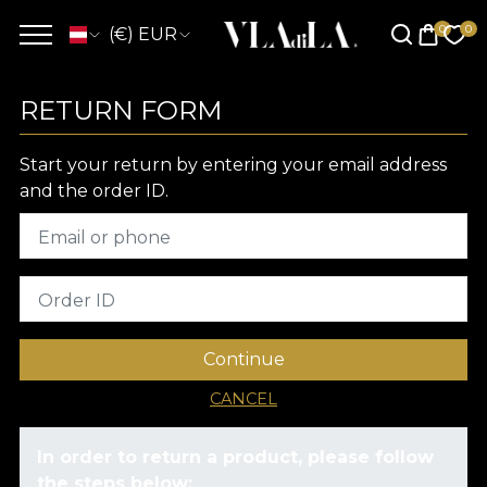
(€) EUR
RETURN FORM
Start your return by entering your email address
and the order ID.
Email or phone
Order ID
Continue
CANCEL
In order to return a product, please follow
the steps below: