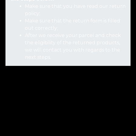
Make sure that you have read our return
policy;
Make sure that the return form is filled
out correctly;
After we receive your parcel and check
the eligibility of the returned products,
we will contact you with regards to the
next steps.