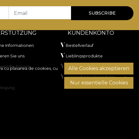
Email
SUBSCRIBE
ERSTÜTZUNG
KUNDENKONTO
he Informationen
Bestellverlauf
eren Sie uns
Lieblingsprodukte
estellte Fragen
Zahlungsmethoden
Alle Cookies akzeptieren
si cu plasarea de cookies, cu
Versand & Rücksendung
Nur essentielle Cookies
ilegung