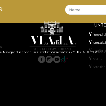
R!
Name
UNT
Rechtlic
Kontakti
en
Häufig g
ita. Navigand in continuare, sunteti de acord cu
POLITICA DE COOKIES
ANPC
Streitbe