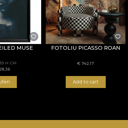
EILED MUSE
FOTOLIU PICASSO ROAN
135 H CM
€
742,17
28,36
ufen
Add to cart