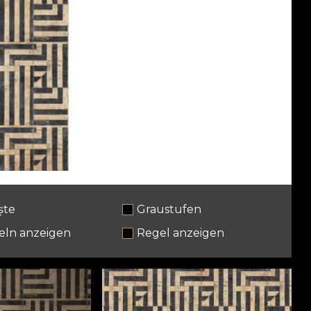
ște
Graustufen
eln anzeigen
Regel anzeigen