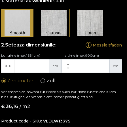
Material auswählen:
Glatt
Seteaza dimensiunile:
Messleitfaden
Lungime (max 1664cm)
Inaltime (max 900cm)
cm
cm
Zentimeter
Zoll
Wir empfehlen, sowohl zur Breite als auch zur Höhe zusätzliche 10 cm
hinzuzufügen, da Wände nicht immer perfekt glatt sind.
€
36,16
/ m2
Product code - SKU
VLDLW1337S