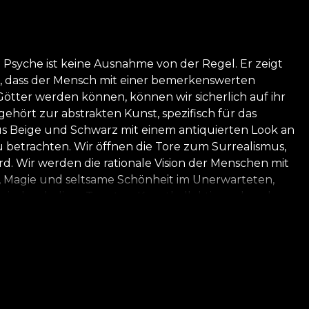
Psyche ist keine Ausnahme von der Regel. Er zeigt
n, dass der Mensch mit einer bemerkenswerten
ötter werden können, können wir sicherlich auf ihr
gehört zur abstrakten Kunst, spezifisch für das
aus Beige und Schwarz mit einem antiquierten Look an
 betrachten. Wir öffnen die Tore zum Surrealismus,
rd. Wir werden die rationale Vision der Menschen mit
in, Magie und seltsame Schönheit im Unerwarteten,
e wir durch diese Tapeten-Kunstkollektion erkunden
chter wird diese Modelle als ein Liebesgedicht
hönheit, unabhängig von der Form, die sie annimmt.
ktion den Betrachter durch alle Zustände und Stadien
und die Liebe wird allen unabhängig vom Geschlecht