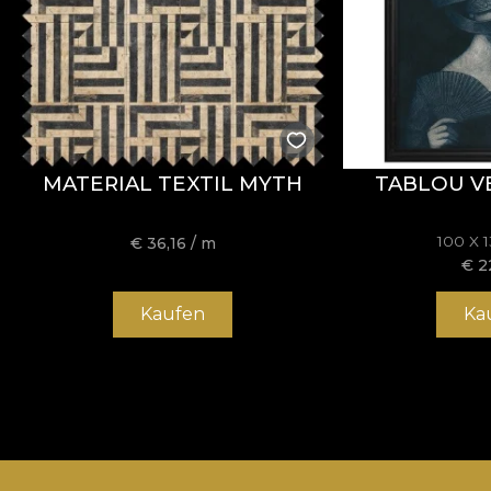
MATERIAL TEXTIL MYTH
TABLOU V
100 X 
€
36,16
/ m
€
2
Kaufen
Ka