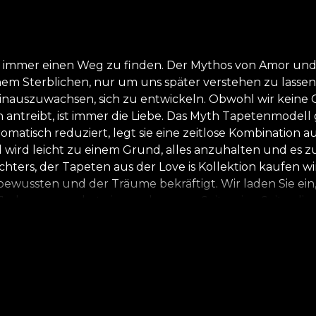
, immer einen Weg zu finden. Der Mythos von Amor und 
nem Sterblichen, nur um uns später verstehen zu lasse
inauszuwachsen, sich zu entwickeln. Obwohl wir keine G
n antreibt, ist immer die Liebe. Das Myth Tapetenmodell 
matisch reduziert, legt sie eine zeitlose Kombination 
wird leicht zu einem Grund, alles anzuhalten und es zu
hters, der Tapeten aus der Love is Kollektion kaufen wi
Unbewussten und der Träume bekräftigt. Wir laden Sie e
der von uns hat eine verborgene Seite, eine Seite, di
len in der künstlerischen Schöpfung zu nutzen. Der Betra
ine Ode an die weibliche, männliche und androgynen Sc
t, und wir wünschen uns, dass die Modelle dieser Kolle
rden, sie sind einfach Teil von Aphrodisia, der Liebe... 