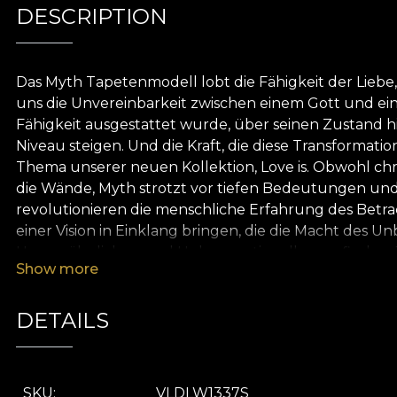
DESCRIPTION
Das Myth Tapetenmodell lobt die Fähigkeit der Liebe
uns die Unvereinbarkeit zwischen einem Gott und ei
Fähigkeit ausgestattet wurde, über seinen Zustand h
Niveau steigen. Und die Kraft, die diese Transformatio
Thema unserer neuen Kollektion, Love is. Obwohl chro
die Wände, Myth strotzt vor tiefen Bedeutungen und 
revolutionieren die menschliche Erfahrung des Betrac
einer Vision in Einklang bringen, die die Macht des 
Ungewöhnlichen und Unkonventionellen zu finden. Je
Show more
möchten. Es bleibt nur noch, das Reich des Irrationa
betrachten, das Frauen und Männern gewidmet ist, e
Vom Entzücken bis zum Schmerz ist es nur ein Schrit
DETAILS
tragen: ob sie gelobt oder verurteilt und kritisiert we
angeboten.
SKU
VLDLW1337S