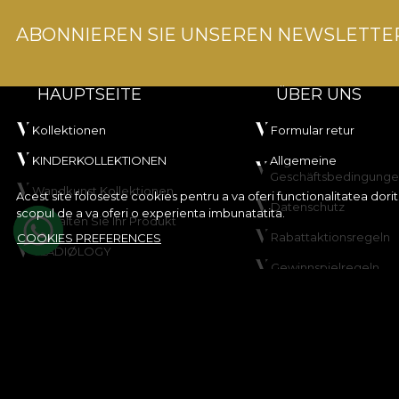
ABONNIEREN SIE UNSEREN NEWSLETTE
HAUPTSEITE
ÜBER UNS
Kollektionen
Formular retur
KINDERKOLLEKTIONEN
Allgemeine
Geschäftsbedingung
Wandkunst Kollektionen
Acest site foloseste cookies pentru a va oferi functionalitatea dor
Datenschutz
scopul de a va oferi o experienta imbunatatita.
Gestalten Sie Ihr Produkt
Rabattaktionsregeln
COOKIES PREFERENCES
VLADIØLOGY
Gewinnspielregeln
Kontakt
Cookie-Richtlinie
Sitemap
© House of VLAdiLA 2026