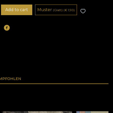
Add to cart
Muster
(Glatt)
(
€
1,90)
EMPFOHLEN