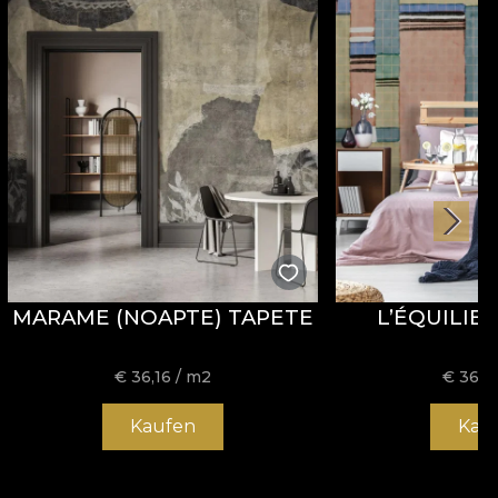
MARAME (NOAPTE) TAPETE
L’ÉQUILIB
€
36,16
/ m2
€
36,1
Kaufen
Kau