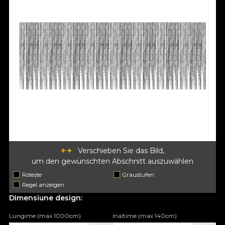
Verschieben Sie das Bild,
um den gewünschten Abschnitt auszuwählen
Rotește
Graustufen
Regel anzeigen
Dimensiune design:
Lungime (max 1000cm)
Inaltime (max 140cm)