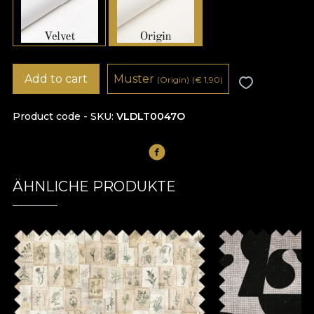
Add to cart
Muster
(Origin)
(
€
1,90)
Product code - SKU
VLDLT0047O
ÄHNLICHE PRODUKTE