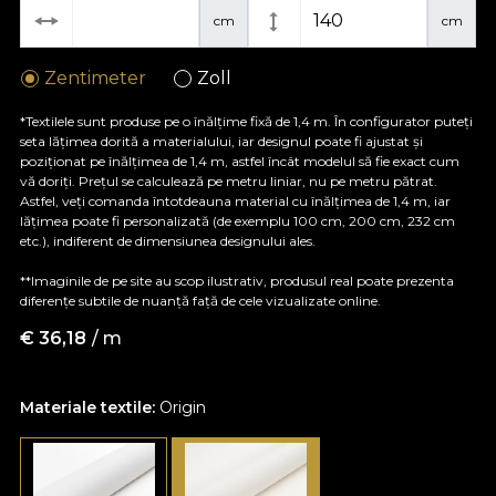
cm
cm
Zentimeter
Zoll
*Textilele sunt produse pe o înălțime fixă de 1,4 m. În configurator puteți
seta lățimea dorită a materialului, iar designul poate fi ajustat și
poziționat pe înălțimea de 1,4 m, astfel încât modelul să fie exact cum
vă doriți. Prețul se calculează pe metru liniar, nu pe metru pătrat.
Astfel, veți comanda întotdeauna material cu înălțimea de 1,4 m, iar
lățimea poate fi personalizată (de exemplu 100 cm, 200 cm, 232 cm
etc.), indiferent de dimensiunea designului ales.
**Imaginile de pe site au scop ilustrativ, produsul real poate prezenta
diferențe subtile de nuanță față de cele vizualizate online.
€
36,18
/ m
Materiale textile:
Origin