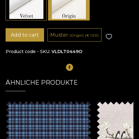
Add to cart
Muster
(Origin)
(
€
1,90)
Product code - SKU
VLDLT0449O
ÄHNLICHE PRODUKTE