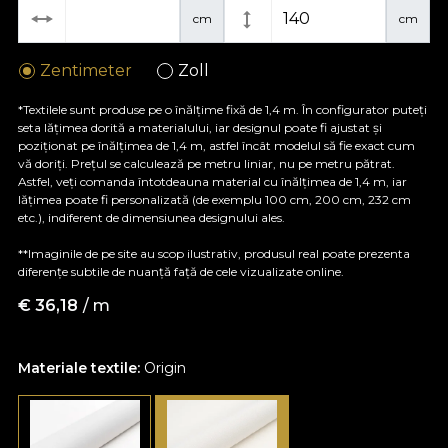
cm
cm
Zentimeter
Zoll
*Textilele sunt produse pe o înălțime fixă de 1,4 m. În configurator puteți
seta lățimea dorită a materialului, iar designul poate fi ajustat și
poziționat pe înălțimea de 1,4 m, astfel încât modelul să fie exact cum
vă doriți. Prețul se calculează pe metru liniar, nu pe metru pătrat.
Astfel, veți comanda întotdeauna material cu înălțimea de 1,4 m, iar
lățimea poate fi personalizată (de exemplu 100 cm, 200 cm, 232 cm
etc.), indiferent de dimensiunea designului ales.
**Imaginile de pe site au scop ilustrativ, produsul real poate prezenta
diferențe subtile de nuanță față de cele vizualizate online.
€
36,18
/ m
Materiale textile:
Origin