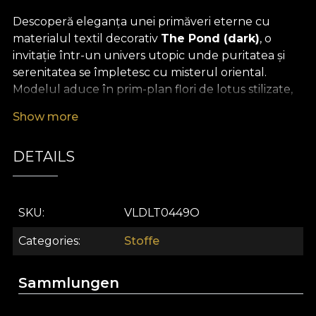
Descoperă eleganța unei primăveri eterne cu
materialul textil decorativ
The Pond (dark)
, o
invitație într-un univers utopic unde puritatea și
serenitatea se împletesc cu misterul oriental.
Modelul aduce în prim-plan flori de lotus stilizate,
simboluri ale regenerării și păcii interioare, dispuse
Show more
armonios pe un fundal întunecat care emană
profunzime și rafinament. Fiecare detaliu pictural
DETAILS
surprinde grația și delicatețea naturii, creând o
atmosferă idilică în orice spațiu de design interior.
Versatilitatea acestui material textil premium îl
SKU
VLDLT0449O
transformă în alegerea ideală pentru proiecte
sofisticate de decor. Este perfect pentru realizarea
Categories
Stoffe
de draperii spectaculoase, tapițarea mobilierului,
fețe de masă cu personalitate, perne decorative
Sammlungen
pline de farmec sau cuverturi ce aduc o notă de
lux. Indiferent de destinație, materialul va conferi