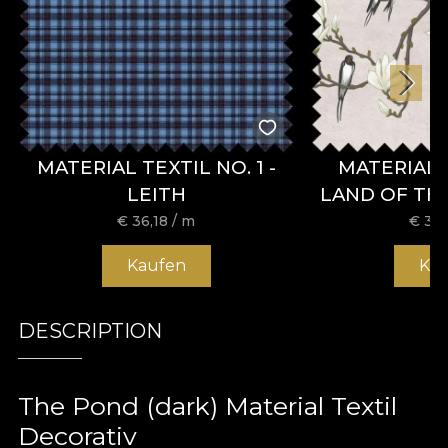
MATERIAL TEXTIL NO. 1 -
MATERIAL 
LEITH
LAND OF T
BL
€
36,18
/ m
€
36,
Kaufen
Ka
DESCRIPTION
The Pond (dark) Material Textil
Decorativ