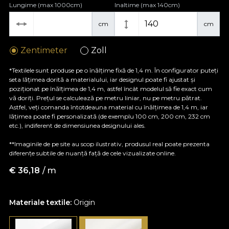
Lungime (max 1000cm)
Inaltime (max 140cm)
cm
cm
Zentimeter
Zoll
*Textilele sunt produse pe o înălțime fixă de 1,4 m. În configurator puteți
seta lățimea dorită a materialului, iar designul poate fi ajustat și
poziționat pe înălțimea de 1,4 m, astfel încât modelul să fie exact cum
vă doriți. Prețul se calculează pe metru liniar, nu pe metru pătrat.
Astfel, veți comanda întotdeauna material cu înălțimea de 1,4 m, iar
lățimea poate fi personalizată (de exemplu 100 cm, 200 cm, 232 cm
etc.), indiferent de dimensiunea designului ales.
**Imaginile de pe site au scop ilustrativ, produsul real poate prezenta
diferențe subtile de nuanță față de cele vizualizate online.
€
36,18
/ m
Materiale textile:
Origin