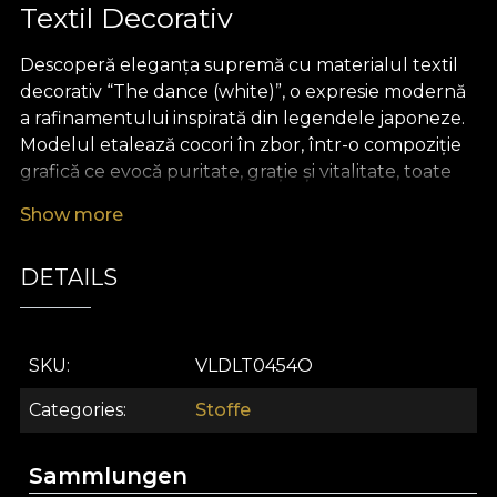
Textil Decorativ
Descoperă eleganța supremă cu materialul textil
decorativ “The dance (white)”, o expresie modernă
a rafinamentului inspirată din legendele japoneze.
Modelul etalează cocori în zbor, într-o compoziție
grafică ce evocă puritate, grație și vitalitate, toate
pe un fundal alb ca simbol al inocenței și liniștii.
Show more
Cromatica delicată, cu accente subtile și nuanțe vii,
transformă orice spațiu într-un sanctuar de pace și
DETAILS
inspirație, aducând în decor acea armonie ce
redefinește luxul contemporan.
Versatilitatea acestui material textil premium este
SKU
VLDLT0454O
remarcabilă. Fie că alegi să-l folosești pentru
draperii care filtrează lumina cu eleganță, pentru
Categories
Stoffe
tapițarea unui fotoliu de accent sau pentru perne
decorative ce dau culoare și profunzime livingului,
Sammlungen
“The dance (white)” este alegerea ideală. Creează