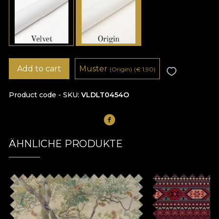
Add to cart
Muster
(Origin)
(
€
1,90)
Product code - SKU
VLDLT0454O
ÄHNLICHE PRODUKTE