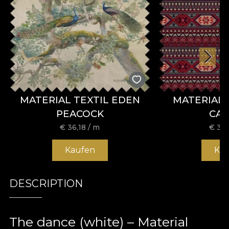
MATERIAL TEXTIL EDEN
MATERIAL 
PEACOCK
CA
€
36,18
/ m
€
36,
Kaufen
Ka
DESCRIPTION
The dance (white) – Material