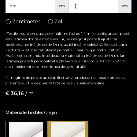
cm
cm
Zentimeter
Zoll
*Textilele sunt produse pe o înălțime fixă de 1,4 m. În configurator puteți
seta lățimea dorită a materialului, iar designul poate fi ajustat și
poziționat pe înălțimea de 1,4 m, astfel încât modelul să fie exact cum
vă doriți. Prețul se calculează pe metru liniar, nu pe metru pătrat.
Astfel, veți comanda întotdeauna material cu înălțimea de 1,4 m, iar
lățimea poate fi personalizată (de exemplu 100 cm, 200 cm, 232 cm
etc.), indiferent de dimensiunea designului ales.
**Imaginile de pe site au scop ilustrativ, produsul real poate prezenta
diferențe subtile de nuanță față de cele vizualizate online.
€
36,16
/ m
Materiale textile:
Origin