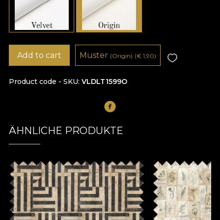
Add to cart
Muster
(Origin)
(
€
1,90)
Product code - SKU
VLDLT1599O
ÄHNLICHE PRODUKTE