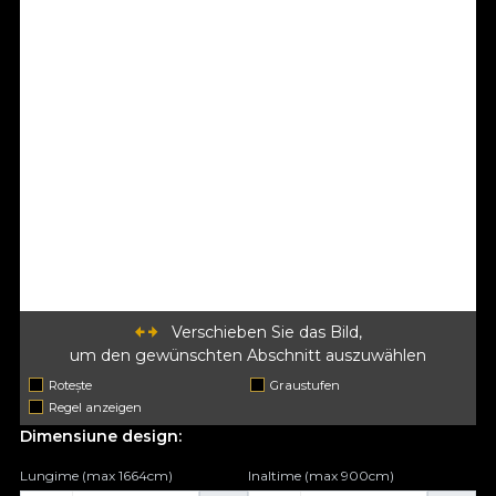
Verschieben Sie das Bild,
um den gewünschten Abschnitt auszuwählen
Rotește
Graustufen
Regel anzeigen
Dimensiune design:
Lungime (max 1664cm)
Inaltime (max 900cm)