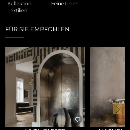
accent artistic distinct oricărui spațiu. Fiecare piesă
Kollektion
Feine Linien
realizată din Synax va reflecta rafinamentul și
Textilien
atenția pentru detalii specifice unui decor sofisticat.
Parte din colecția Fine Lines, Synax explorează
FÜR SIE EMPFOHLEN
lumea liniilor și contururilor precise, fiind gândit
special pentru interioare care apreciază ordinea,
structura și arta vizuală. Inspirat de dinamica
modernismului, acest material textil premium
marchează echilibrul perfect dintre rigoare și
creativitate, fiind alegerea ideală pentru proiecte
de amenajare cu accente contemporane.
Design geometric iconic:
Jocuri de trapeze și
linii frânte pentru un impact vizual puternic
Paletă cromatică atemporală:
Griuri
profunde și nuanțe de crem pentru integrare
ușoară în orice decor
Versatilitate excepțională:
Potrivit pentru
draperii, tapițerie, perne, cuverturi sau fețe de