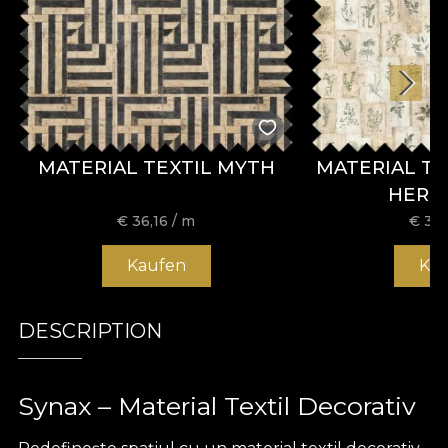
MATERIAL TEXTIL MYTH
MATERIAL TE
HERB
€
36,16
/ m
€
36,
Kaufen
Ka
DESCRIPTION
Synax – Material Textil Decorativ