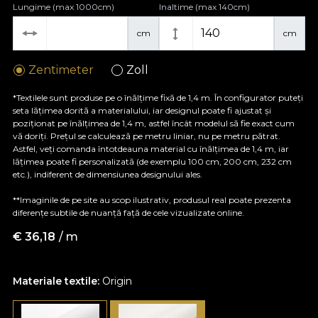
Lungime (max 1000cm)
Inaltime (max 140cm)
cm
cm
Zentimeter
Zoll
*Textilele sunt produse pe o înălțime fixă de 1,4 m. În configurator puteți
seta lățimea dorită a materialului, iar designul poate fi ajustat și
poziționat pe înălțimea de 1,4 m, astfel încât modelul să fie exact cum
vă doriți. Prețul se calculează pe metru liniar, nu pe metru pătrat.
Astfel, veți comanda întotdeauna material cu înălțimea de 1,4 m, iar
lățimea poate fi personalizată (de exemplu 100 cm, 200 cm, 232 cm
etc.), indiferent de dimensiunea designului ales.
**Imaginile de pe site au scop ilustrativ, produsul real poate prezenta
diferențe subtile de nuanță față de cele vizualizate online.
€
36,18
/ m
Materiale textile:
Origin