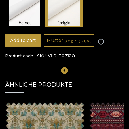
Add to cart
Muster
(Origin)
(
€
1,90)
Product code - SKU
VLDLT0712O
ÄHNLICHE PRODUKTE