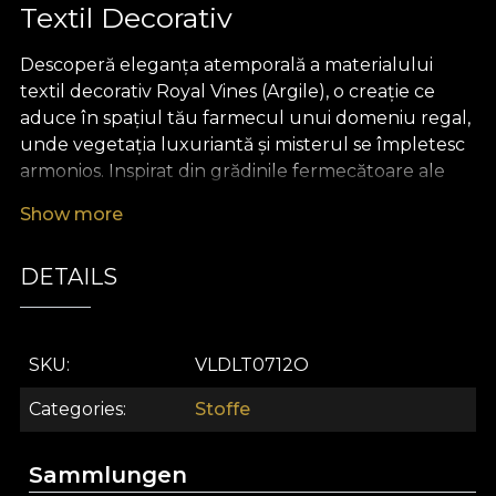
Textil Decorativ
Descoperă eleganța atemporală a materialului
textil decorativ Royal Vines (Argile), o creație ce
aduce în spațiul tău farmecul unui domeniu regal,
unde vegetația luxuriantă și misterul se împletesc
armonios. Inspirat din grădinile fermecătoare ale
Castelului Stucatto, acest material textil premium
Show more
surprinde abundența plantelor aromatice, a florilor
delicate și a vițelor de vie bogate, oferind un design
DETAILS
sofisticat, cu note subtile de culoare argilă, verde și
accente naturale. Fiecare detaliu te invită să pășești
într-un amfiteatru de prospețime, unde lumina și
natura dansează într-un decor plin de inspirație.
SKU
VLDLT0712O
Royal Vines (Argile) este mai mult decât un
Categories
Stoffe
material textil decorativ – este o alegere versatilă,
perfectă pentru a personaliza orice ambient.
Sammlungen
Folosește-l pentru a crea draperii cu impact vizual