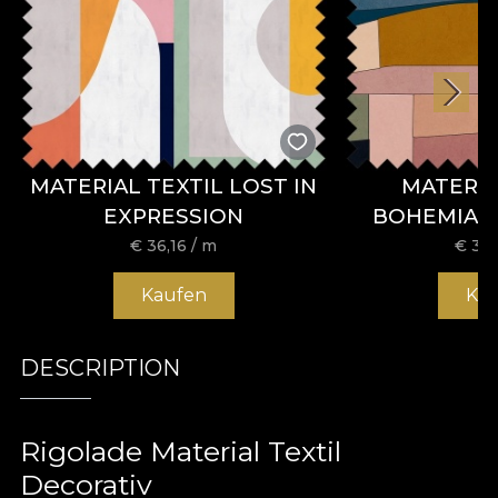
MATERIAL TEXTIL LOST IN
MATERIA
EXPRESSION
BOHEMIAN
€
36,16
/ m
€
36,
Kaufen
Ka
DESCRIPTION
Rigolade Material Textil
Decorativ