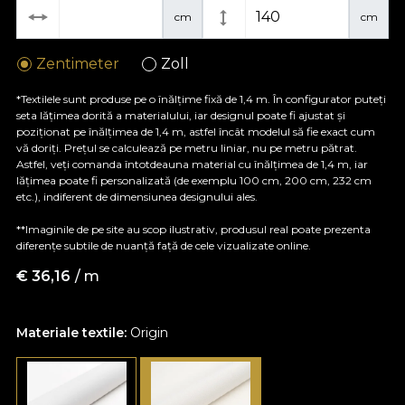
cm
cm
Zentimeter
Zoll
*Textilele sunt produse pe o înălțime fixă de 1,4 m. În configurator puteți
seta lățimea dorită a materialului, iar designul poate fi ajustat și
poziționat pe înălțimea de 1,4 m, astfel încât modelul să fie exact cum
vă doriți. Prețul se calculează pe metru liniar, nu pe metru pătrat.
Astfel, veți comanda întotdeauna material cu înălțimea de 1,4 m, iar
lățimea poate fi personalizată (de exemplu 100 cm, 200 cm, 232 cm
etc.), indiferent de dimensiunea designului ales.
**Imaginile de pe site au scop ilustrativ, produsul real poate prezenta
diferențe subtile de nuanță față de cele vizualizate online.
€
36,16
/ m
Materiale textile:
Origin