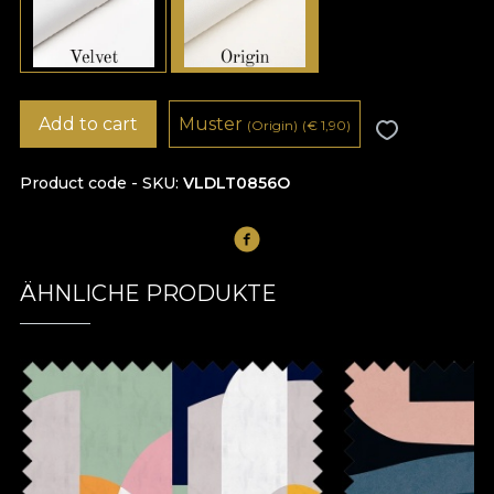
Add to cart
Muster
(Origin)
(
€
1,90)
Product code - SKU
VLDLT0856O
ÄHNLICHE PRODUKTE