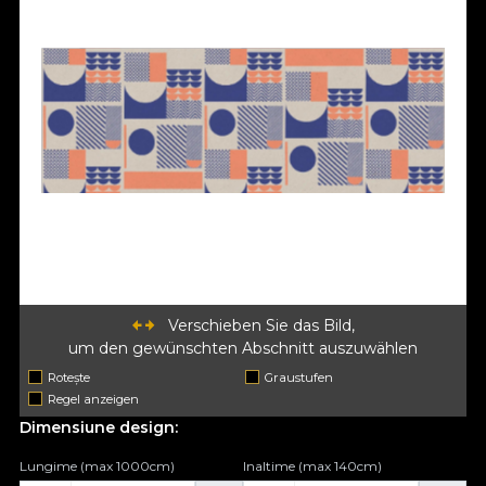
Verschieben Sie das Bild,
um den gewünschten Abschnitt auszuwählen
Rotește
Graustufen
Regel anzeigen
Dimensiune design:
Lungime (max 1000cm)
Inaltime (max 140cm)