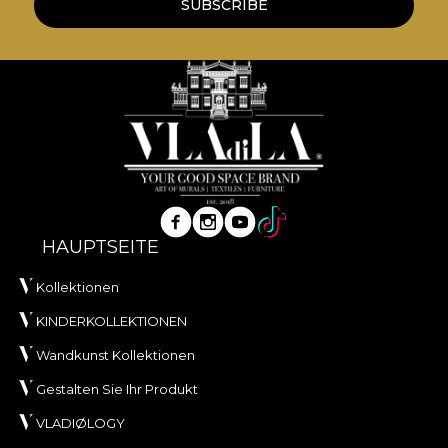
SUBSCRIBE
VELVET este un material tricotat cu textură moale
și aspect sofisticat, conceput pentru interioare în
care confortul tactil și eleganța vizuală sunt
esențiale. Realizat din
100% poliester
, acest
material are o greutate de
300 g/mp
, ceea ce îi
oferă consistență și o prezență vizuală bogată.
Materialul are tratament
Water Repellent
și
proprietăți
Fire Retardant
, fiind potrivit atât
pentru utilizare rezidențială, cât și pentru proiecte
HAUPTSEITE
profesionale de amenajare. Este certificat
OEKO-
Kollektionen
TEX Standard 100
și
REACH
.
KINDERKOLLEKTIONEN
Cu o lățime de
142 ± 3 cm
, VELVET oferă o bună
rezistență la uzură, având
60.000 rubs
la testul de
Wandkunst Kollektionen
abraziune. Se evidențiază și prin comportament
Gestalten Sie Ihr Produkt
bun la scămoșare, frecare umedă și uscată, precum
VLADIØLOGY
și prin conformitatea la testul de inflamabilitate tip