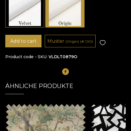
Add to cart
Muster
(Origin)
(
€
1,90)
Product code - SKU
VLDLT0879O
ÄHNLICHE PRODUKTE