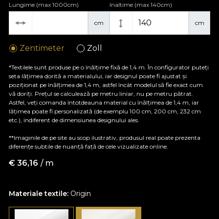
Lungime (max 1000cm)
Inaltime (max 140cm)
cm
cm
Zentimeter
Zoll
*Textilele sunt produse pe o înălțime fixă de 1,4 m. În configurator puteți
seta lățimea dorită a materialului, iar designul poate fi ajustat și
poziționat pe înălțimea de 1,4 m, astfel încât modelul să fie exact cum
vă doriți. Prețul se calculează pe metru liniar, nu pe metru pătrat.
Astfel, veți comanda întotdeauna material cu înălțimea de 1,4 m, iar
lățimea poate fi personalizată (de exemplu 100 cm, 200 cm, 232 cm
etc.), indiferent de dimensiunea designului ales.
**Imaginile de pe site au scop ilustrativ, produsul real poate prezenta
diferențe subtile de nuanță față de cele vizualizate online.
€
36,16
/ m
Materiale textile:
Origin