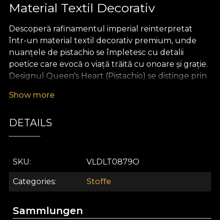
Material Textil Decorativ
Descoperă rafinamentul imperial reinterpretat
într-un material textil decorativ premium, unde
nuanțele de pistachio se împletesc cu detalii
poetice care evocă o viață trăită cu onoare și grație.
Designul Queen's Heart (Pistachio) se distinge prin
delicatețea liniilor și bogăția simbolurilor, creând un
Show more
decor ce inspiră eleganță și un aer de poveste.
Fiecare detaliu transmite ideea de artă trăită zi de
DETAILS
zi, amintindu-ți că frumusețea autentică izvorăște
din valorile interioare.
Acest material textil premium redefinește
SKU
VLDLT0879O
versatilitatea în design interior. Poate fi utilizat cu
ușurință pentru a crea draperii spectaculoase,
Categories
Stoffe
tapițerii sofisticate pentru mobilier, perne
decorative statement sau cuverturi ce transformă
Sammlungen
orice spațiu într-un refugiu al eleganței. De