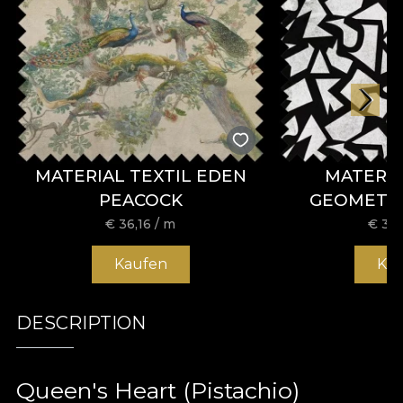
MATERIAL TEXTIL EDEN
MATERIA
PEACOCK
GEOMETR
€
36,16
/ m
€
36,
Kaufen
Ka
DESCRIPTION
Queen's Heart (Pistachio)