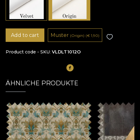
Add to cart
Muster
(Origin)
(
€
1,90)
Product code - SKU
VLDLT1012O
ÄHNLICHE PRODUKTE