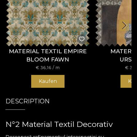
MATERIAL TEXTIL EMPIRE
MATERIA
BLOOM FAWN
URSI
€
36,16
/ m
€
36,
Kaufen
Ka
DESCRIPTION
N°2 Material Textil Decorativ