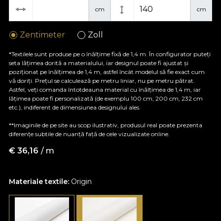
cm
cm
Zentimeter
Zoll
*Textilele sunt produse pe o înălțime fixă de 1,4 m. În configurator puteți
seta lățimea dorită a materialului, iar designul poate fi ajustat și
poziționat pe înălțimea de 1,4 m, astfel încât modelul să fie exact cum
vă doriți. Prețul se calculează pe metru liniar, nu pe metru pătrat.
Astfel, veți comanda întotdeauna material cu înălțimea de 1,4 m, iar
lățimea poate fi personalizată (de exemplu 100 cm, 200 cm, 232 cm
etc.), indiferent de dimensiunea designului ales.
**Imaginile de pe site au scop ilustrativ, produsul real poate prezenta
diferențe subtile de nuanță față de cele vizualizate online.
€
36,16
/ m
Materiale textile:
Origin