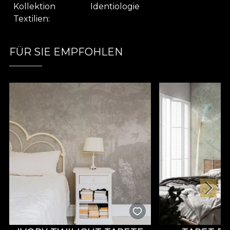
livingului tău. De asemenea, poate fi folosit pentru
Kollektion
Identiologie
cuverturi, fețe de masă sau alte elemente textile,
Textilien
transformând fiecare colț al casei într-un spațiu
care inspiră introspecție și confort.
FÜR SIE EMPFOHLEN
Parte din colecția conceptuală
Identiology
, N°2
propune o abordare artistică a decorului
contemporan. Această colecție semnată House of
VLAdiLA celebrează frumusețea identității, invitând
la reflecție și acceptare. Modelele ei provoacă
privitorul să-și descopere propriul adevăr în fiecare
linie și formă, transformând materialul textil dintr-
un simplu accesoriu într-o veritabilă oglindă a
sufletului.
Design artistic cu pattern abstract ce evocă
echilibrul și dualitatea
Material textil premium, durabil și ușor de
întreținut
Perfect pentru draperii, tapițerie, perne