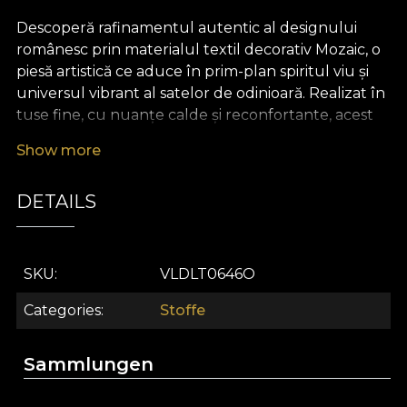
Descoperă rafinamentul autentic al designului
românesc prin materialul textil decorativ Mozaic, o
piesă artistică ce aduce în prim-plan spiritul viu și
universul vibrant al satelor de odinioară. Realizat în
tuse fine, cu nuanțe calde și reconfortante, acest
material insuflă orice spațiu cu un aer plin de
Show more
prospețime și armonie vizuală. Modelul său evocă
broderiile și cusăturile tradiționale, reinterpretate
DETAILS
într-o manieră contemporană, ceea ce îl transformă
într-o alegere desăvârșită pentru cei care caută să
aducă în decor esența poveștilor milenare
românești.
SKU
VLDLT0646O
Versatilitatea materialului textil premium Mozaic îl
Categories
Stoffe
recomandă pentru nenumărate aplicații în
designul interior modern. Se integrează perfect ca
Sammlungen
draperii elegante, tapițerie pentru mobilier, perne
decorative, cuverturi sau fețe de masă, oferind