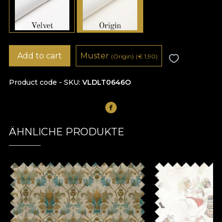
Add to cart
Muster
(Origin)
(
€
1,90)
Product code - SKU
VLDLT0646O
ÄHNLICHE PRODUKTE