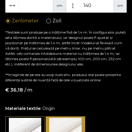
cm
cm
Zentimeter
Zoll
*Textilele sunt produse pe o înălțime fixă de 1,4 m. În configurator puteți
seta lățimea dorită a materialului, iar designul poate fi ajustat și
poziționat pe înălțimea de 1,4 m, astfel încât modelul să fie exact cum
vă doriți. Prețul se calculează pe metru liniar, nu pe metru pătrat.
Astfel, veți comanda întotdeauna material cu înălțimea de 1,4 m, iar
lățimea poate fi personalizată (de exemplu 100 cm, 200 cm, 232 cm
etc.), indiferent de dimensiunea designului ales.
**Imaginile de pe site au scop ilustrativ, produsul real poate prezenta
diferențe subtile de nuanță față de cele vizualizate online.
€
36,18
/ m
Materiale textile:
Origin