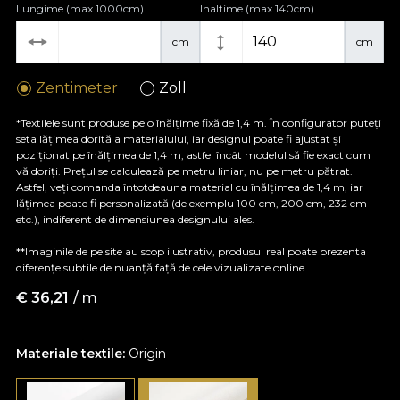
Lungime (max 1000cm)
Inaltime (max 140cm)
cm
cm
Zentimeter
Zoll
*Textilele sunt produse pe o înălțime fixă de 1,4 m. În configurator puteți
seta lățimea dorită a materialului, iar designul poate fi ajustat și
poziționat pe înălțimea de 1,4 m, astfel încât modelul să fie exact cum
vă doriți. Prețul se calculează pe metru liniar, nu pe metru pătrat.
Astfel, veți comanda întotdeauna material cu înălțimea de 1,4 m, iar
lățimea poate fi personalizată (de exemplu 100 cm, 200 cm, 232 cm
etc.), indiferent de dimensiunea designului ales.
**Imaginile de pe site au scop ilustrativ, produsul real poate prezenta
diferențe subtile de nuanță față de cele vizualizate online.
€
36,21
/ m
Materiale textile:
Origin