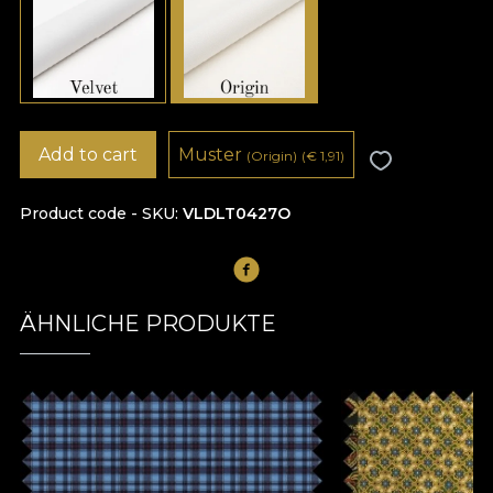
Add to cart
Muster
(Origin)
(
€
1,91)
Product code - SKU
VLDLT0427O
ÄHNLICHE PRODUKTE