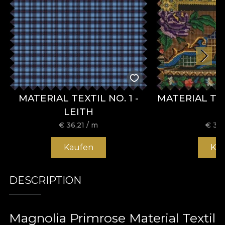
MATERIAL TEXTIL NO. 1 -
MATERIAL TE
LEITH
€
36,21
/ m
€
36,
Kaufen
Ka
DESCRIPTION
Magnolia Primrose Material Textil