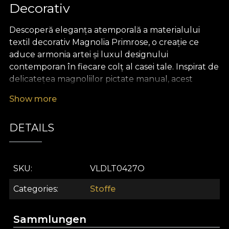
Decorativ
Descoperă eleganța atemporală a materialului
textil decorativ Magnolia Primrose, o creație ce
aduce armonia artei și luxul designului
contemporan în fiecare colț al casei tale. Inspirat de
delicatețea magnoliilor pictate manual, acest
material textil premium captează rafinamentul și
Show more
prospețimea unei grădini în floare, invitând lumina
și calmul să devină parte din decorul tău.
DETAILS
Cromatica pastelată, nuanțele pudrate de roz și
accentele subtile de crem creează o atmosferă
diafană, unde fiecare detaliu evocă senzualitate,
optimism și un rafinament subtil.
SKU
VLDLT0427O
Materialul textil Magnolia Primrose este alegerea
Categories
Stoffe
perfectă pentru cei ce doresc să aducă un plus de
personalitate spațiului, fiind extrem de versatil.
Sammlungen
Poate fi folosit cu ușurință atât în realizarea