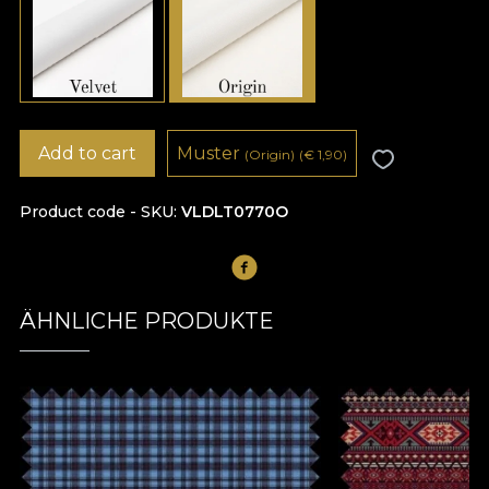
Add to cart
Muster
(Origin)
(
€
1,90)
Product code - SKU
VLDLT0770O
ÄHNLICHE PRODUKTE