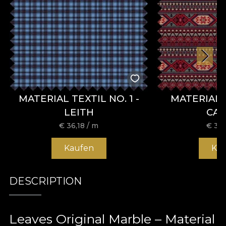
MATERIAL TEXTIL NO. 1 -
MATERIAL 
LEITH
CA
€
36,18
/ m
€
36,
Kaufen
Ka
DESCRIPTION
Leaves Original Marble – Material