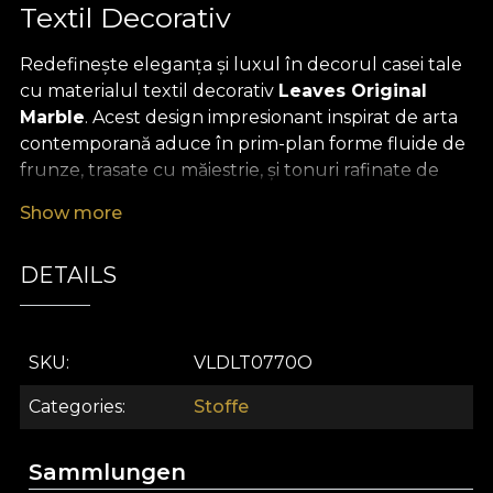
Textil Decorativ
Redefinește eleganța și luxul în decorul casei tale
cu materialul textil decorativ
Leaves Original
Marble
. Acest design impresionant inspirat de arta
contemporană aduce în prim-plan forme fluide de
frunze, trasate cu măiestrie, și tonuri rafinate de
galben cald, roz pal și nuanțe sofisticate de gri.
Show more
Jocul de proporții și detalii create de artiști dedicați
conferă acestui material o profunzime vizuală
DETAILS
unică, perfectă pentru cei care caută un accent
statement, memorabil și sofisticat în orice încăpere.
Versatilitatea acestui material textil premium îl
SKU
VLDLT0770O
recomandă pentru o multitudine de aplicații
creative în design interior. Poate fi transformat cu
Categories
Stoffe
ușurință în draperii elegante, huse de mobilier care
să aducă un aer proaspăt, perne decorative ce
Sammlungen
completează atmosfera, cuverturi sau fețe de masă