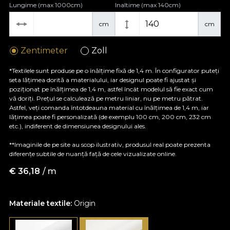
Lungime (max 1000cm)
Inaltime (max 140cm)
cm
cm
Zentimeter
Zoll
*Textilele sunt produse pe o înălțime fixă de 1,4 m. În configurator puteți
seta lățimea dorită a materialului, iar designul poate fi ajustat și
poziționat pe înălțimea de 1,4 m, astfel încât modelul să fie exact cum
vă doriți. Prețul se calculează pe metru liniar, nu pe metru pătrat.
Astfel, veți comanda întotdeauna material cu înălțimea de 1,4 m, iar
lățimea poate fi personalizată (de exemplu 100 cm, 200 cm, 232 cm
etc.), indiferent de dimensiunea designului ales.
**Imaginile de pe site au scop ilustrativ, produsul real poate prezenta
diferențe subtile de nuanță față de cele vizualizate online.
€
36,18
/ m
Materiale textile:
Origin