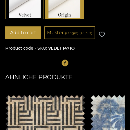
Add to cart
Muster
(Origin)
(
€
1,90)
Product code - SKU
VLDLT1471O
ÄHNLICHE PRODUKTE