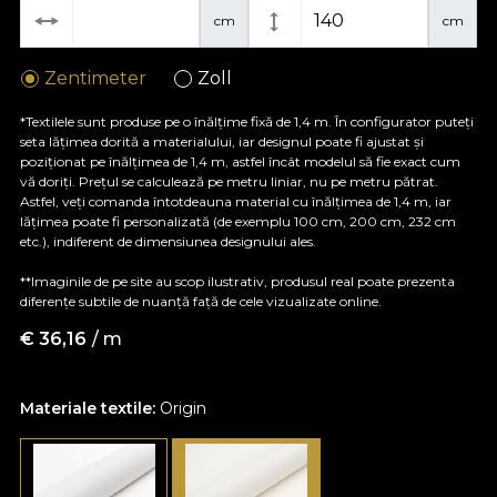
cm
cm
Zentimeter
Zoll
*Textilele sunt produse pe o înălțime fixă de 1,4 m. În configurator puteți
seta lățimea dorită a materialului, iar designul poate fi ajustat și
poziționat pe înălțimea de 1,4 m, astfel încât modelul să fie exact cum
vă doriți. Prețul se calculează pe metru liniar, nu pe metru pătrat.
Astfel, veți comanda întotdeauna material cu înălțimea de 1,4 m, iar
lățimea poate fi personalizată (de exemplu 100 cm, 200 cm, 232 cm
etc.), indiferent de dimensiunea designului ales.
**Imaginile de pe site au scop ilustrativ, produsul real poate prezenta
diferențe subtile de nuanță față de cele vizualizate online.
€
36,16
/ m
Materiale textile:
Origin