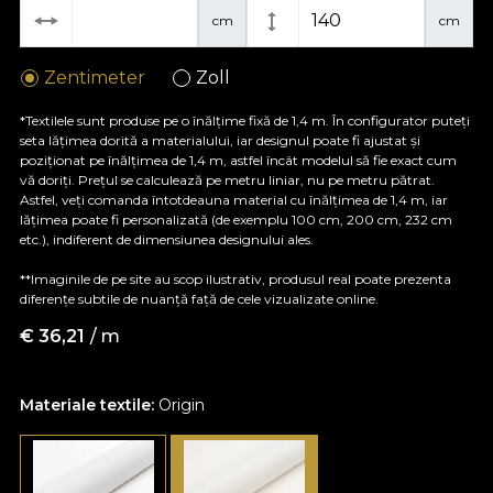
cm
cm
Zentimeter
Zoll
*Textilele sunt produse pe o înălțime fixă de 1,4 m. În configurator puteți
seta lățimea dorită a materialului, iar designul poate fi ajustat și
poziționat pe înălțimea de 1,4 m, astfel încât modelul să fie exact cum
vă doriți. Prețul se calculează pe metru liniar, nu pe metru pătrat.
Astfel, veți comanda întotdeauna material cu înălțimea de 1,4 m, iar
lățimea poate fi personalizată (de exemplu 100 cm, 200 cm, 232 cm
etc.), indiferent de dimensiunea designului ales.
**Imaginile de pe site au scop ilustrativ, produsul real poate prezenta
diferențe subtile de nuanță față de cele vizualizate online.
€
36,21
/ m
Materiale textile:
Origin