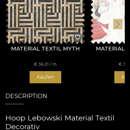
MATERIAL TEXTIL MYTH
MATERIAL 
€
36,21
/ m
€
36,
Kaufen
Ka
DESCRIPTION
Hoop Lebowski Material Textil
Decorativ