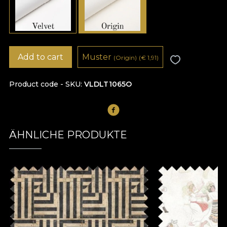
Add to cart
Muster
(Origin)
(
€
1,91)
Product code - SKU
VLDLT1065O
ÄHNLICHE PRODUKTE