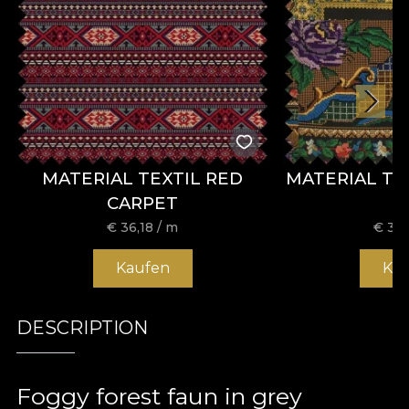
MATERIAL TEXTIL RED
MATERIAL TE
CARPET
€
36,18
/ m
€
36,
Kaufen
Ka
DESCRIPTION
Foggy forest faun in grey