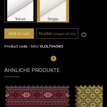
Add to cart
Muster
(Origin)
(
€
1,90)
Product code - SKU
VLDLT0436O
ÄHNLICHE PRODUKTE