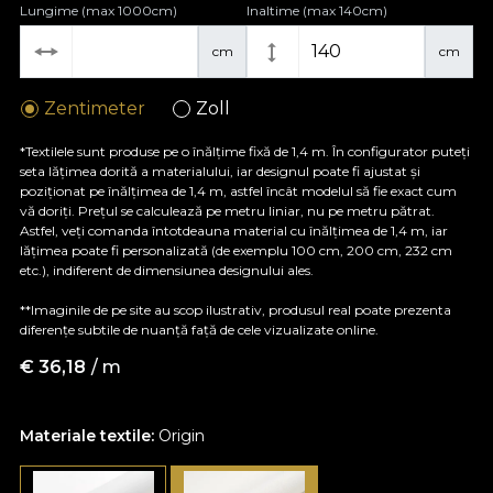
Lungime (max 1000cm)
Inaltime (max 140cm)
cm
cm
Zentimeter
Zoll
*Textilele sunt produse pe o înălțime fixă de 1,4 m. În configurator puteți
seta lățimea dorită a materialului, iar designul poate fi ajustat și
poziționat pe înălțimea de 1,4 m, astfel încât modelul să fie exact cum
vă doriți. Prețul se calculează pe metru liniar, nu pe metru pătrat.
Astfel, veți comanda întotdeauna material cu înălțimea de 1,4 m, iar
lățimea poate fi personalizată (de exemplu 100 cm, 200 cm, 232 cm
etc.), indiferent de dimensiunea designului ales.
**Imaginile de pe site au scop ilustrativ, produsul real poate prezenta
diferențe subtile de nuanță față de cele vizualizate online.
€
36,18
/ m
Materiale textile:
Origin