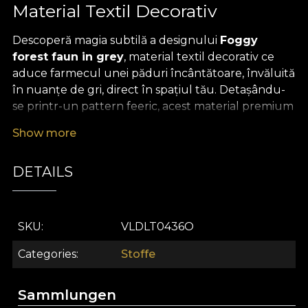
Material Textil Decorativ
Descoperă magia subtilă a designului
Foggy
forest faun in grey
, material textil decorativ ce
aduce farmecul unei păduri încântătoare, învăluită
în nuanțe de gri, direct în spațiul tău. Detașându-
se printr-un pattern feeric, acest material premium
surprinde o lume imaginară unde fauna fantastică
Show more
și peisajul de basm se contopesc în ceață, creând o
atmosferă echilibrată, relaxantă și plină de inspirație
DETAILS
pentru copii și adulți deopotrivă. Personajele
jucăușe și elementele vii de culoare pastelată
introduc dinamism și veselie, fiind o alegere
excelentă pentru cei care doresc să aducă poveste
SKU
VLDLT0436O
și creativitate în amenajarea interioară.
Categories
Stoffe
Versatilitatea acestui material textil premium îl
transformă într-o alegere ideală pentru o gamă
Sammlungen
largă de proiecte de decor: de la draperii delicate,