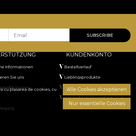
H
.
000 rubs
, ceea ce îl recomandă pentru tapițerie
ii la lumină artificială și a trecut testul de
Email
SUBSCRIBE
ERSTÜTZUNG
KUNDENKONTO
he Informationen
Bestellverlauf
eren Sie uns
Lieblingsprodukte
estellte Fragen
Zahlungsmethoden
Alle Cookies akzeptieren
si cu plasarea de cookies, cu
are în tambur, fără curățare chimică.
Versand & Rücksendung
Nur essentielle Cookies
ilegung