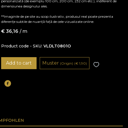
personalizată (de exemplu 100 cm, 200 cm, 232 cm etc.), indiferent de
dimensiunea designului ales.
**Imaginile de pe site au scop ilustrativ, produsul real poate prezenta
diferențe subtile de nuanță față de cele vizualizate online.
€
36,16
/ m
Product code - SKU
VLDLT0801O
Add to cart
Muster
(Origin)
(
€
1,90)
EMPFOHLEN