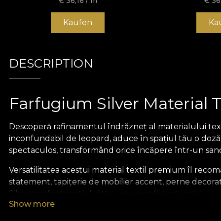
€
36,16
/ m
€
36
Kaufen
Ka
DESCRIPTION
Farfugium Silver Material T
Descoperă rafinamentul îndrăzneț al materialului text
inconfundabil de leopard, aduce în spațiul tău o doză 
spectaculos, transformând orice încăpere într-un sanct
Versatilitatea acestui material textil premium îl recom
statement, tapițerie de mobilier accent, perne decora
Silver conferă spațiului tău un aer sofisticat, nobil și u
Show more
Parte din colecția Más A Tierra, acest material textil