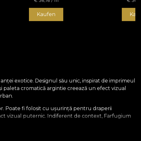
€
36,16
/ m
€
36,1
Kaufen
Kau
nței exotice. Designul său unic, inspirat de imprimeul
și paleta cromatică argintie creează un efect vizual
urban.
r. Poate fi folosit cu ușurință pentru draperii
act vizual puternic. Indiferent de context, Farfugium
ura în prim-planul amenajărilor interioare. Inspirându-