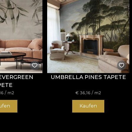
stență la uzură, având
60.000 rubs
la testul de abraziun
ormitatea la testul de inflamabilitate tip țigară.
usă, fără înălbire, fără stoarcere prin răsucire, fără usc
EVERGREEN
UMBRELLA PINES TAPETE
PETE
16
/ m2
€
36,16
/ m2
ufen
Kaufen
 și structură rezistentă, potrivit pentru proiecte de amena
/mp oferă un echilibru foarte bun între flexibilitate, stab
t
și proprietăți
Fire Retardant
, fiind o alegere potrivită 