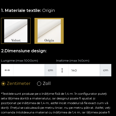
Materiale textile:
Origin
Dimensiune design:
Lungime (max 1000cm)
Inaltime (max 140cm)
cm
cm
Zentimeter
Zoll
*Textilele sunt produse pe o înălțime fixă de 1,4 m. În configurator puteți
seta lățimea dorită a materialului, iar designul poate fi ajustat și
poziționat pe înălțimea de 1,4 m, astfel încât modelul să fie exact cum vă
doriți. Prețul se calculează pe metru liniar, nu pe metru pătrat. Astfel, veți
comanda întotdeauna material cu înălțimea de 1,4 m, iar lățimea poate fi