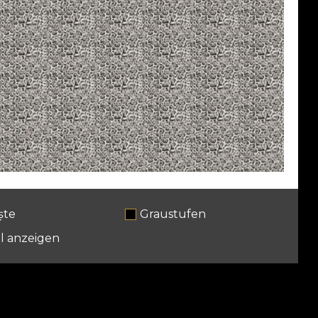
ște
Graustufen
l anzeigen