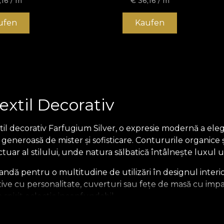
,16
/ m
€
36,16
/ m
ufen
Kaufen
extil Decorativ
il decorativ Farfugium Silver, o expresie modernă a elega
generoasă de mister și sofisticare. Contururile organice 
uar al stilului, unde natura sălbatică întâlnește luxul 
andă pentru o multitudine de utilizări în designul interio
tive cu personalitate, cuverturi sau fețe de masă cu imp
n spirit eclectic inconfundabil.
 decorativ reflectă tendințele contemporane care aduc nat