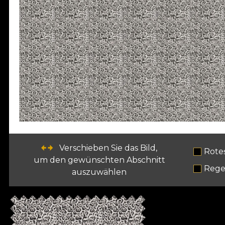
Verschieben Sie das Bild,
Rote
um den gewünschten Abschnitt
Rege
auszuwählen