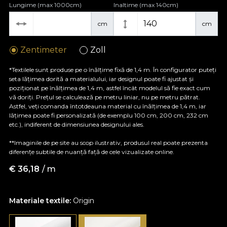
Lungime (max 1000cm)
Inaltime (max 140cm)
cm
cm
Zentimeter
Zoll
*Textilele sunt produse pe o înălțime fixă de 1,4 m. În configurator puteți
seta lățimea dorită a materialului, iar designul poate fi ajustat și
poziționat pe înălțimea de 1,4 m, astfel încât modelul să fie exact cum
vă doriți. Prețul se calculează pe metru liniar, nu pe metru pătrat.
Astfel, veți comanda întotdeauna material cu înălțimea de 1,4 m, iar
lățimea poate fi personalizată (de exemplu 100 cm, 200 cm, 232 cm
etc.), indiferent de dimensiunea designului ales.
**Imaginile de pe site au scop ilustrativ, produsul real poate prezenta
diferențe subtile de nuanță față de cele vizualizate online.
€
36,18
/ m
Materiale textile:
Origin