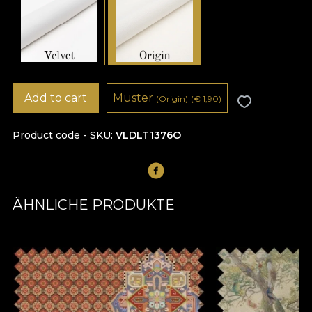
Add to cart
Muster
(Origin)
(
€
1,90)
Product code - SKU
VLDLT1376O
ÄHNLICHE PRODUKTE