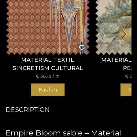
MATERIAL TEXTIL
MATERIAL 
SINCRETISM CULTURAL
PEA
€
36,18
/ m
€
36,
Kaufen
Ka
DESCRIPTION
Empire Bloom sable – Material