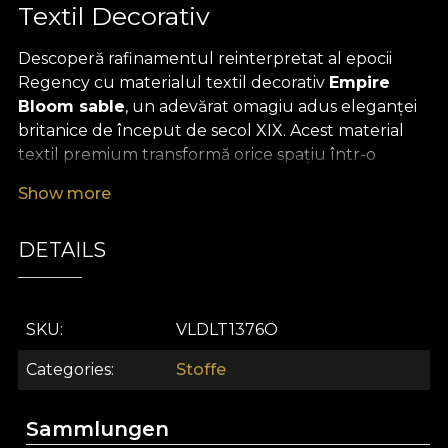
Textil Decorativ
Descoperă rafinamentul reinterpretat al epocii
Regency cu materialul textil decorativ
Empire
Bloom sable
, un adevărat omagiu adus eleganței
britanice de început de secol XIX. Acest material
textil premium transformă orice spațiu într-o
poveste vizuală, unde florile exotice și frunzele
Show more
ample se reunesc într-un model bogat, simetric și
echilibrat, inspirat din grădinile aristocratice
DETAILS
englezești. Paleta cromatică sofisticată, dominată
de nuanța sable – un gri-bej profund și cald – este
pusă în valoare de tonuri delicate de crem, ivoire și
accente subtile de verde-pădure sau albastru
SKU
VLDLT1376O
închis, oferind o notă de dramatism elegant fiecărei
Categories
Stoffe
încăperi.
Versatilitatea acestui
material textil decorativ
îl
Sammlungen
recomandă pentru numeroase proiecte de design