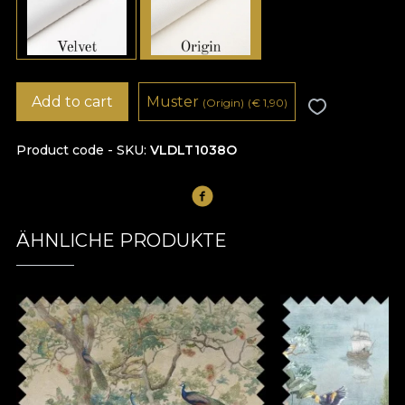
Add to cart
Muster
(Origin)
(
€
1,90)
Product code - SKU
VLDLT1038O
ÄHNLICHE PRODUKTE