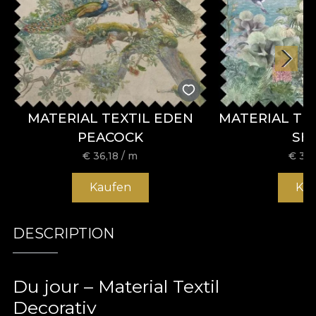
MATERIAL TEXTIL EDEN
MATERIAL TE
PEACOCK
SH
€
36,18
/ m
€
36,
Kaufen
Ka
DESCRIPTION
Du jour – Material Textil
Decorativ