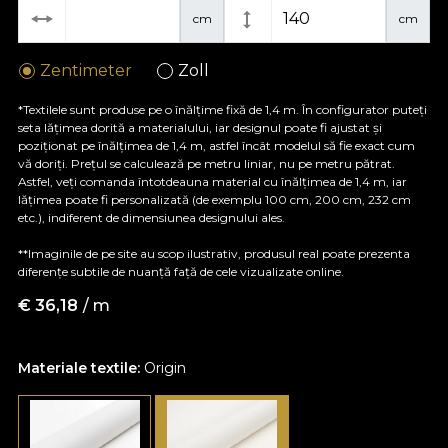
cm
cm
Zentimeter
Zoll
*Textilele sunt produse pe o înălțime fixă de 1,4 m. În configurator puteți
seta lățimea dorită a materialului, iar designul poate fi ajustat și
poziționat pe înălțimea de 1,4 m, astfel încât modelul să fie exact cum
vă doriți. Prețul se calculează pe metru liniar, nu pe metru pătrat.
Astfel, veți comanda întotdeauna material cu înălțimea de 1,4 m, iar
lățimea poate fi personalizată (de exemplu 100 cm, 200 cm, 232 cm
etc.), indiferent de dimensiunea designului ales.
**Imaginile de pe site au scop ilustrativ, produsul real poate prezenta
diferențe subtile de nuanță față de cele vizualizate online.
€
36,18
/ m
Materiale textile:
Origin