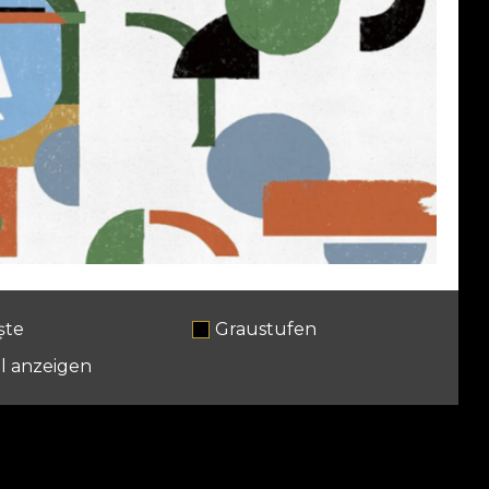
ște
Graustufen
l anzeigen