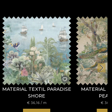
MATERIAL TEXTIL PARADISE
MATERIAL T
SHORE
PEA
€
36,16
/ m
€
36,1