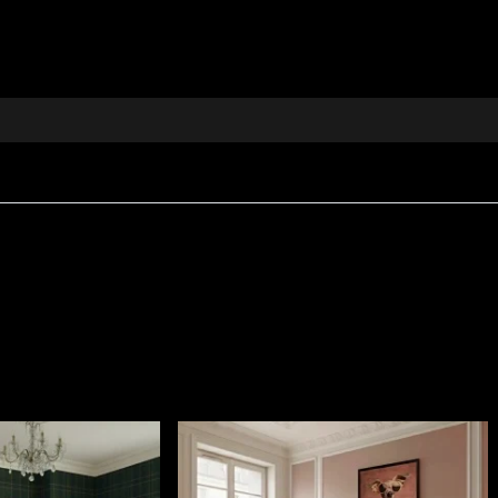
e cubism pentru un efect vizual modern și profund.
rii, tapițerie, perne, cuverturi, fețe de masă și alte proiec
tru confort, rezistență și estetică deosebită.
ntuează caracterul oricărui spațiu, de la clasic la contem
evoluție, introspecție și creativitate.
-ți casa într-un spațiu care reflectă autenticitate și r
ionale.
pect sofisticat, conceput pentru interioare în care confor
300 g/mp
, ceea ce îi oferă consistență și o prezență vizu
ăți
Fire Retardant
, fiind potrivit atât pentru utilizare r
i
REACH
.
stență la uzură, având
60.000 rubs
la testul de abraziun