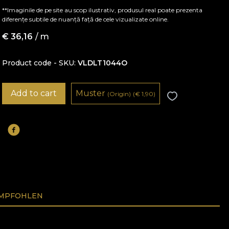
**Imaginile de pe site au scop ilustrativ, produsul real poate prezenta
diferențe subtile de nuanță față de cele vizualizate online.
€
36,16
/ m
Product code - SKU
VLDLT1044O
Add to cart
Muster
(Origin)
(
€
1,90)
EMPFOHLEN