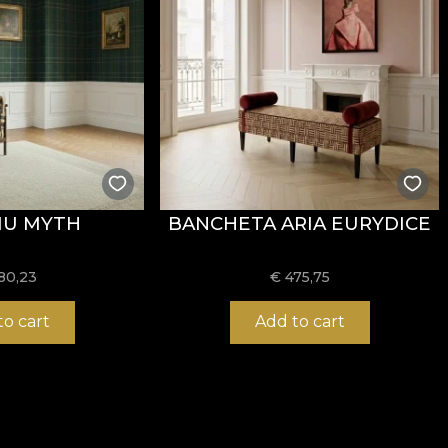
ormitatea la testul de inflamabilitate tip țigară.
IU MYTH
BANCHETA ARIA EURYDICE
usă, fără înălbire, fără stoarcere prin răsucire, fără usc
80,23
€
475,75
to cart
Add to cart
 și structură rezistentă, potrivit pentru proiecte de amena
/mp oferă un echilibru foarte bun între flexibilitate, stab
t
și proprietăți
Fire Retardant
, fiind o alegere potrivită 
 plus, este certificat
OEKO-TEX Standard 100
și
REAC