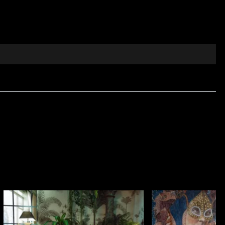
te decorative.
poran.
afinament. Descoperă universul designului premium pe
tul tactil și eleganța vizuală sunt esențiale. Realizat
ală bogată.
ezidențială, cât și pentru proiecte profesionale de
e. Se evidențiază și prin comportament bun la