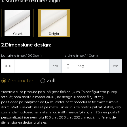
Materiale textile:
Origin
Dimensiune design:
Lungime (max 1000cm)
Inaltime (max 140cm)
cm
cm
Zentimeter
Zoll
*Textilele sunt produse pe o înălțime fixă de 1,4 m. În configurator puteți
seta lățimea dorită a materialului, iar designul poate fi ajustat și
poziționat pe înălțimea de 1,4 m, astfel încât modelul să fie exact cum vă
doriți. Prețul se calculează pe metru liniar, nu pe metru pătrat. Astfel, veți
comanda întotdeauna material cu înălțimea de 1,4 m, iar lățimea poate fi
personalizată (de exemplu 100 cm, 200 cm, 232 cm etc.), indiferent de
dimensiunea designului ales.