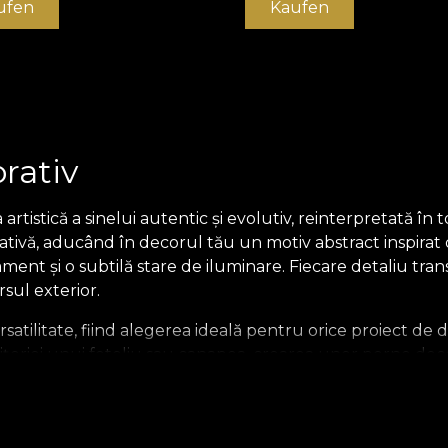
ufen
Kaufen
rativ
tistică a sinelui autentic și evolutiv, reinterpretată în
eativă, aducând în decorul tău un motiv abstract inspirat 
ment și o subtilă stare de iluminare. Fiecare detaliu tra
rsul exterior.
atilitate, fiind alegerea ideală pentru orice proiect de d
țeriei unui fotoliu sau canapea, crearea unor perne dec
rialul aduce un plus de personalitate și distincție fiecăru
terial textil premium vorbește despre viitor, evoluție și j
e contemporană a designului interior, invitând la explor