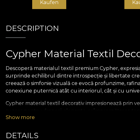
Kaufen
Ka
DESCRIPTION
Cypher Material Textil Deco
Descoperă materialul textil premium Cypher, expresia ar
surprinde echilibrul dintre introspecție și libertate cr
creează o simfonie vizuală ce evocă profunzime, rafina
conexiune puternică atât cu interiorul, cât și cu unive
Cypher material textil decorativ impresionează prin vers
succes pentru draperii elegante, reîmprospătarea tapi
Show more
masă și cuverturi speciale. Indiferent de utilizare, mate
Parte a colecției IdenTRIology de la vladila.ro, acest ma
DETAILS
de a te redescoperi, modelul Cypher reflectă o abordar