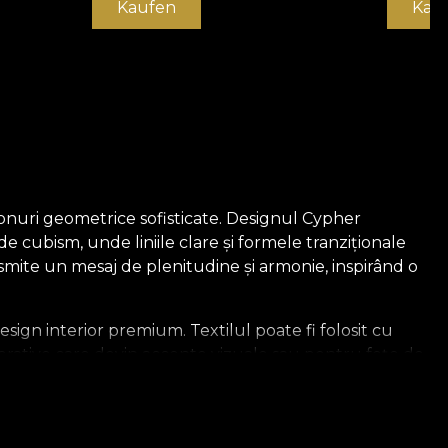
Kaufen
Kau
 tonuri geometrice sofisticate. Designul Cypher
de cubism, unde liniile clare și formele tranziționale
nsmite un mesaj de plenitudine și armonie, inspirând o
esign interior premium. Textilul poate fi folosit cu
orative care devin accente vizuale sau pentru fețe de
i spațiu.
oacă creativă. Inspirat de introspecție și de libertatea
area autenticității prin forme geometrice abstracte și