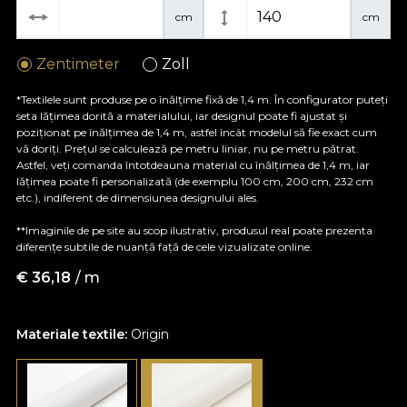
cm
cm
Zentimeter
Zoll
*Textilele sunt produse pe o înălțime fixă de 1,4 m. În configurator puteți
seta lățimea dorită a materialului, iar designul poate fi ajustat și
poziționat pe înălțimea de 1,4 m, astfel încât modelul să fie exact cum
vă doriți. Prețul se calculează pe metru liniar, nu pe metru pătrat.
Astfel, veți comanda întotdeauna material cu înălțimea de 1,4 m, iar
lățimea poate fi personalizată (de exemplu 100 cm, 200 cm, 232 cm
etc.), indiferent de dimensiunea designului ales.
**Imaginile de pe site au scop ilustrativ, produsul real poate prezenta
diferențe subtile de nuanță față de cele vizualizate online.
€
36,18
/ m
Materiale textile:
Origin