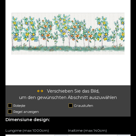
Verschieben Sie das Bild,
um den gewünschten Abschnitt auszuwählen
Rotește
Graustufen
Regel anzeigen
Dimensiune design:
Lungime (max 1000cm)
Inaltime (max 140cm)