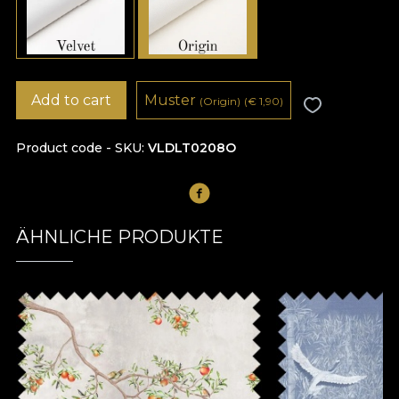
Add to cart
Muster
(Origin)
(
€
1,90)
Product code - SKU
VLDLT0208O
ÄHNLICHE PRODUKTE