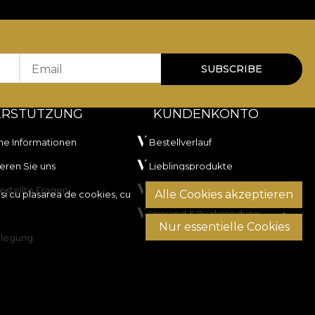
000 rubs
, ceea ce îl recomandă pentru tapițerie
ii la lumină artificială și a trecut testul de
Email
SUBSCRIBE
ERSTÜTZUNG
KUNDENKONTO
he Informationen
Bestellverlauf
eren Sie uns
Lieblingsprodukte
estellte Fragen
Zahlungsmethoden
Alle Cookies akzeptieren
si cu plasarea de cookies, cu
Versand & Rücksendung
are în tambur, fără curățare chimică.
Nur essentielle Cookies
ilegung