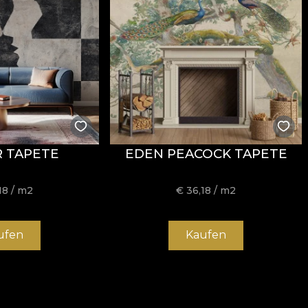
ormitatea la testul de inflamabilitate tip țigară.
R TAPETE
EDEN PEACOCK TAPETE
usă, fără înălbire, fără stoarcere prin răsucire, fără usc
18
/ m2
€
36,18
/ m2
ufen
Kaufen
 și structură rezistentă, potrivit pentru proiecte de amena
/mp oferă un echilibru foarte bun între flexibilitate, stab
t
și proprietăți
Fire Retardant
, fiind o alegere potrivită 
 plus, este certificat
OEKO-TEX Standard 100
și
REAC