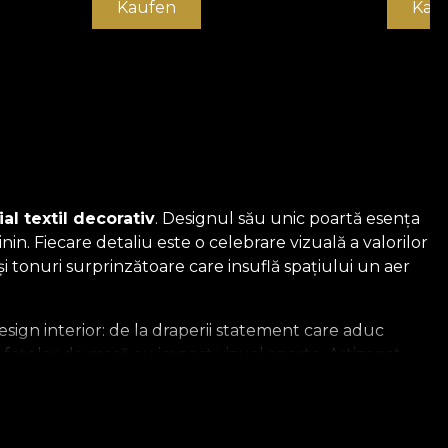
Kaufen
Kau
al textil decorativ
. Designul său unic poartă esența
n. Fiecare detaliu este o celebrare vizuală a valorilor
i tonuri surprinzătoare care insuflă spațiului un aer
ign interior: de la draperii statement care aduc
 a fețelor de masă cu impact vizual aparte. Artizanat
temporan.
ătura dintre mitic și real, dintre tradițional și
ei ce apreciază valoarea culturală și doresc să aducă