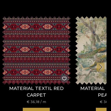
MATERIAL TEXTIL RED
MATERIAL T
CARPET
PEA
€
36,18
/ m
€
36,1