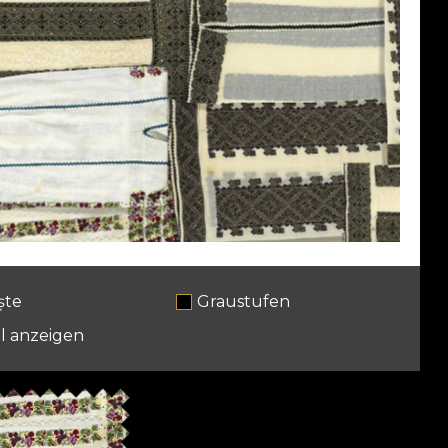
ște
Graustufen
l anzeigen