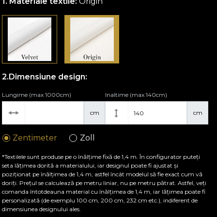
Materiale textile:
Origin
Dimensiune design:
Lungime (max 1000cm)
Inaltime (max 140cm)
cm
cm
Zentimeter
Zoll
*Textilele sunt produse pe o înălțime fixă de 1,4 m. În configurator puteți
seta lățimea dorită a materialului, iar designul poate fi ajustat și
poziționat pe înălțimea de 1,4 m, astfel încât modelul să fie exact cum vă
doriți. Prețul se calculează pe metru liniar, nu pe metru pătrat. Astfel, veți
comanda întotdeauna material cu înălțimea de 1,4 m, iar lățimea poate fi
personalizată (de exemplu 100 cm, 200 cm, 232 cm etc.), indiferent de
dimensiunea designului ales.