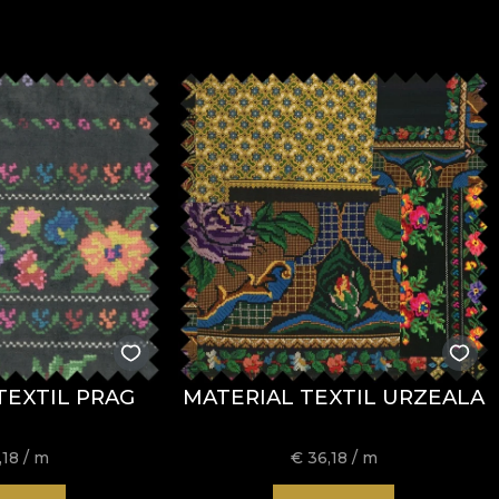
TEXTIL PRAG
MATERIAL TEXTIL URZEALA
,18
/ m
€
36,18
/ m