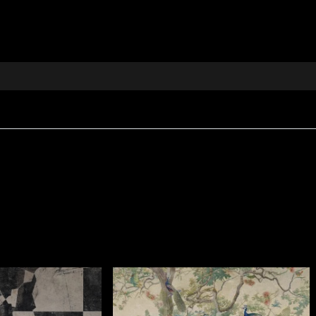
 reinterpretat pentru interioare moderne
pițerie, perne, cuverturi și fețe de masă
e ce aduc personalitate spațiului
i de lungă durată
itul și tradiția locală
or tale de design interior cu un material textil decorati
eleganță și pasiune.
pect sofisticat, conceput pentru interioare în care confor
300 g/mp
, ceea ce îi oferă consistență și o prezență vizu
ăți
Fire Retardant
, fiind potrivit atât pentru utilizare r
i
REACH
.
stență la uzură, având
60.000 rubs
la testul de abraziun