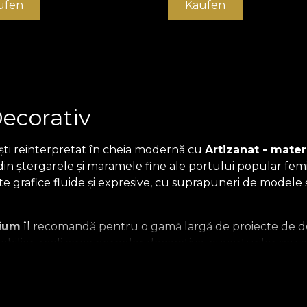
ufen
Kaufen
Decorativ
ști reinterpretat în cheia modernă cu
Artizanat - materi
n ștergarele și maramele fine ale portului popular femini
e grafice fluide și expresive, cu suprapuneri de modele ș
mium
îl recomandă pentru o gamă largă de proiecte de des
 mobilier, realizarea pernelor decorative, cuverturilor sau
ecut și prezent, între măiestria artizanală și designul con
erial textil omagiază grafic spiritul românesc, explorând leg
nzime și carismă oricărui decor, fiind perfectă pentru c