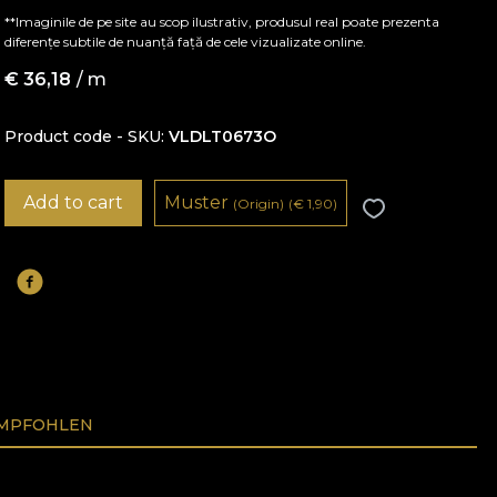
**Imaginile de pe site au scop ilustrativ, produsul real poate prezenta
diferențe subtile de nuanță față de cele vizualizate online.
€
36,18
/ m
Product code - SKU
VLDLT0673O
Add to cart
Muster
(Origin)
(
€
1,90)
EMPFOHLEN