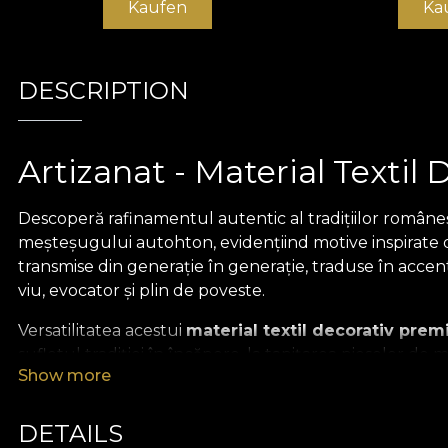
Kaufen
Ka
DESCRIPTION
Artizanat - Material Textil 
Descoperă rafinamentul autentic al tradițiilor române
meșteșugului autohton, evidențiind motive inspirate di
transmise din generație în generație, traduse în accent
viu, evocator și plin de poveste.
Versatilitatea acestui
material textil decorativ pre
sufletul tradiției în încăpere, la tapițarea pieselor de
Show more
transformă orice colț al casei într-o întâlnire între tr
Făcând parte din colecția
Poema Romana
, acest mat
DETAILS
modern. Fiecare pânză spune o poveste și adaugă profu