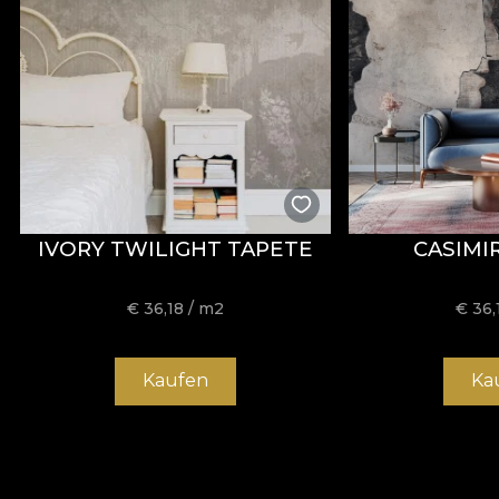
scămoșare, frecare umedă și uscată, precum și prin conf
Tip:
material tricotat
Compoziție:
100% PES
Greutate:
300 g/mp ± 5%
Lățime:
142 ± 3 cm
Proprietăți:
Water Repellent, Fire Retardant
Certificări:
OEKO-TEX Standard 100, REACH
Rezistență la abraziune:
60.000 rubs
IVORY TWILIGHT TAPETE
CASIMI
Întreținere:
spălare la 30°C, călcare la temperatură red
€
36,18
/ m2
€
36,
Material ORIGIN
Kaufen
Ka
ORIGIN este un material textil țesut, cu aspect elegant
Compoziția sa este 100% poliester, iar greutatea de 240 g
Materialul beneficiază de tratament
Water Repellen
comerciale unde contează performanța materialelor. În