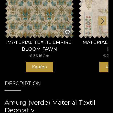
MATERIAL TEXTIL EMPIRE
MATERIAL T
BLOOM FAWN
N
€
36,16
/ m
€
36,
Kaufen
Ka
DESCRIPTION
Amurg (verde) Material Textil
Decorativ