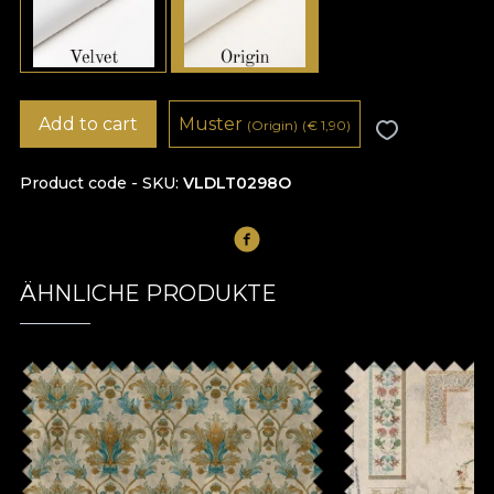
Add to cart
Muster
(Origin)
(
€
1,90)
Product code - SKU
VLDLT0298O
ÄHNLICHE PRODUKTE