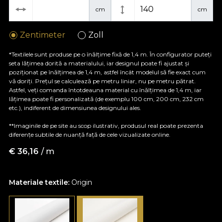
cm
cm
Zentimeter
Zoll
*Textilele sunt produse pe o înălțime fixă de 1,4 m. În configurator puteți
seta lățimea dorită a materialului, iar designul poate fi ajustat și
poziționat pe înălțimea de 1,4 m, astfel încât modelul să fie exact cum
vă doriți. Prețul se calculează pe metru liniar, nu pe metru pătrat.
Astfel, veți comanda întotdeauna material cu înălțimea de 1,4 m, iar
lățimea poate fi personalizată (de exemplu 100 cm, 200 cm, 232 cm
etc.), indiferent de dimensiunea designului ales.
**Imaginile de pe site au scop ilustrativ, produsul real poate prezenta
diferențe subtile de nuanță față de cele vizualizate online.
€
36,16
/ m
Materiale textile:
Origin