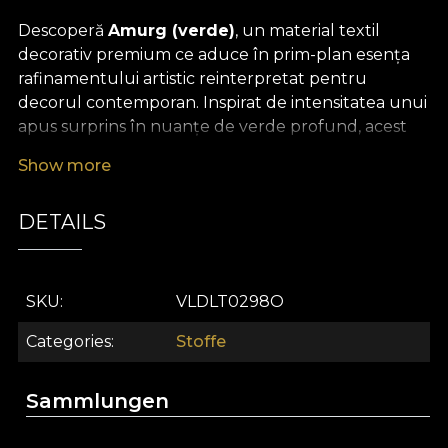
Descoperă
Amurg (verde)
, un material textil
decorativ premium ce aduce în prim-plan esența
rafinamentului artistic reinterpretat pentru
decorul contemporan. Inspirat de intensitatea unui
apus surprins în nuanțe de verde profund, acest
design evocă armonia dintre natură și expresia
Show more
artistică, transformând orice încăpere într-un
spațiu dramatic și memorabil. Patternul pictural,
DETAILS
desenat de mână, vibrează prin accente sofisticate,
creând un efect statement și o atmosferă bogată,
plină de personalitate.
SKU
VLDLT0298O
Versatilitatea materialului Amurg (verde) îl face
alegerea ideală pentru orice proiect de design
Categories
Stoffe
interior. Poate fi utilizat cu ușurință pentru draperii
elegante, tapițarea pieselor de mobilier, realizarea
Sammlungen
pernelor decorative sau pentru cuverturi și fețe de
masă ce îmbogățesc decorul casei. Textilul se