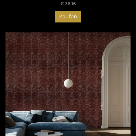
€
36,16
Kaufen