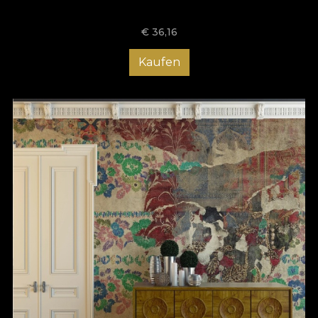
€
36,16
Kaufen