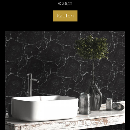
€
36,21
Kaufen