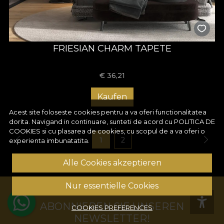
FRIESIAN CHARM TAPETE
€
36,21
Kaufen
Acest site foloseste cookies pentru a va oferi functionalitatea
dorita. Navigand in continuare, sunteti de acord cu
POLITICA DE
COOKIES
si cu plasarea de cookies, cu scopul de a va oferi o
1
2
experienta imbunatatita.
Alle Cookies akzeptieren
Nur essentielle Cookies
ABONNIEREN SIE UNSEREN
COOKIES PREFERENCES
NEWSLETTER!