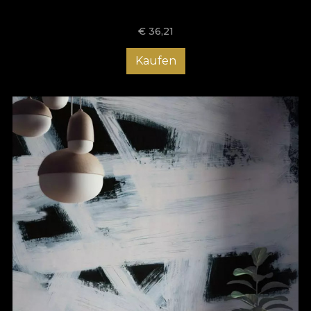
€
36,21
Kaufen