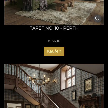
tradiția scoțiană cu rafinamentul contemporan, transformând
caroul clasic într-un simbol modern al stilului sofisticat.
TAPET NO. 10 - PERTH
€
36,16
Kaufen