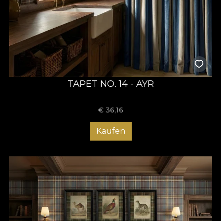
TAPET NO. 14 - AYR
€
36,16
Kaufen