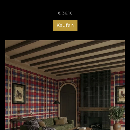
patrimoniu reinterpretat. Tartanul, simbol al identității și
apartenenței la clan, este transformat într-un statement
€
36,16
decorativ puternic, potrivit pentru interioare curajoase.
Carourile capătă profunzime prin suprapuneri cromatice subtile
Kaufen
și prin echilibrul dintre liniile verticale și orizontale, generând o
senzație de stabilitate, ritm și coerență vizuală.
Modern Scotch Society
nu este doar o colecție de tapet cu
model scoțian, ci o experiență estetică. Este despre călătorie,
despre textil transpus în arhitectură, despre tradiție adusă în
contemporan. Numele fiecărui model –
Pitlochry
,
Aberdeen
,
St Andrews
,
Inveraray
,
Braemar
sau
Iona
– evocă peisaje
dramatice, castele impunătoare și orașe încărcate de istorie, iar
această poveste se reflectă în structura fiecărui design.
Realizată pe suport premium, cu imprimare de înaltă rezoluție,
colecția asigură claritate grafică și durabilitate în timp. Fiecare
model poate fi integrat atât ca perete accent, cât și în aplicații
ample, pentru a crea un efect imersiv, teatral sau minimalist, în
funcție de conceptul de design interior.
Prin
Modern Scotch Society
,
VLAdiLA
propune un tapet
statement, dedicat celor care apreciază eleganța atemporală
și designul cu identitate puternică. Este o colecție care îmbină