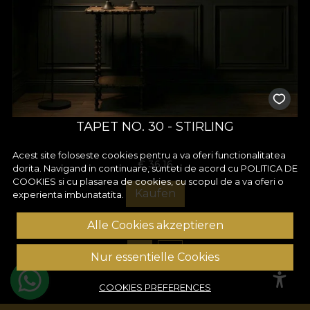
TAPET NO. 30 - STIRLING
Acest site foloseste cookies pentru a va oferi functionalitatea
€
36,16
dorita. Navigand in continuare, sunteti de acord cu
POLITICA DE
COOKIES
si cu plasarea de cookies, cu scopul de a va oferi o
Kaufen
experienta imbunatatita.
Alle Cookies akzeptieren
1
2
Nur essentielle Cookies
COOKIES PREFERENCES