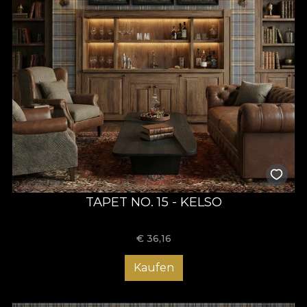
TAPET NO. 15 - KELSO
€
36,16
Kaufen