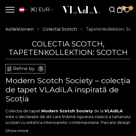
(€) EUR
Kollektionen
Colectia Scotch
Tapetenkollektion: Sco
COLECTIA SCOTCH,
TAPETENKOLLEKTION: SCOTCH
Refine by
1
Modern Scotch Society – colecția
de tapet VLAdiLA inspirată de
Scoția
Colecția de tapet
Modern Scotch Society
de la
VLAdiLA
este o declarație de stil care îmbină rigoarea clasică a tartanului
scoțian cu estetica interioarelor contemporane. Fiecare design
prezent în cadrul colecției poartă numele unui loc emblematic
Show more
din Scoția – de la Leith, Edinburgh și Glasgow, până la insulele